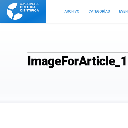
Cuaderno
de
ARCHIVO
CATEGORÍAS
EVE
Cultura
Científica
ImageForArticle_