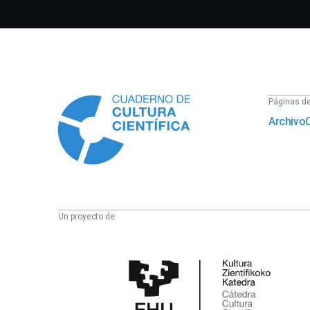
Información
Páginas del
Archivo
Un proyecto de:
Cátedra
de
Cultura
Científica
de