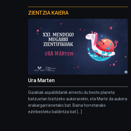
Otros
proyectos
ZIENTZIA KAIERA
Ura Marten
Gizakiak aspaldidanik amestu du beste planeta
batzuetan bizitzeko aukerarekin, eta Marte da aukera
erakargarrienetako bat. Baina horretarako
ezinbesteko baldintza bat [...]