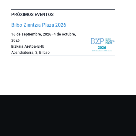
PRÓXIMOS EVENTOS
Bilbo Zientzia Plaza 2026
Un
16 de septiembre, 2026
–
4 de octubre,
año
2026
más,
Bizkaia Aretoa-EHU
Bilbao
Abandoibarra, 3
,
Bilbao
dará
la
bienvenida
al
otoño
con
la
celebración
de
la
novena
edición
de