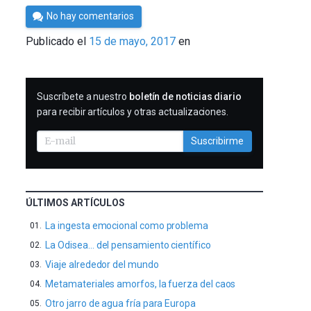
Por
No hay comentarios
César
Publicado el
15 de mayo, 2017
en
Tomé
SUSCRIBIRME
Suscríbete a nuestro
boletín de noticias diario
para recibir artículos y otras actualizaciones.
Suscribirme
ÚLTIMOS ARTÍCULOS
La ingesta emocional como problema
La Odisea… del pensamiento científico
Viaje alrededor del mundo
Metamateriales amorfos, la fuerza del caos
Otro jarro de agua fría para Europa