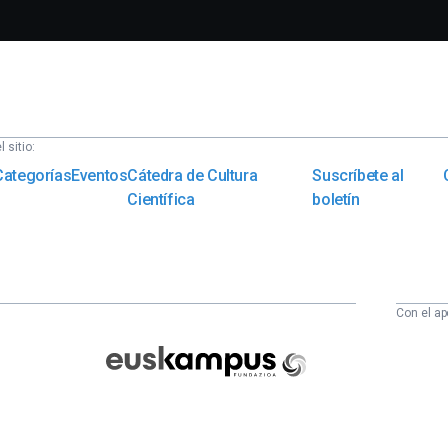
 sitio:
Categorías
Eventos
Cátedra de Cultura
Suscríbete al
Científica
boletín
Con el ap
Euskampus
Fundazioa