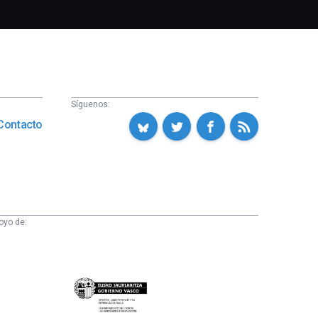
Síguenos:
Contacto
oyo de:
Eusko
Jaurlaritza