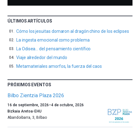
ÚLTIMOS ARTÍCULOS
Cómo los jesuitas domaron al dragón chino de los eclipses
La ingesta emocional como problema
La Odisea… del pensamiento científico
Viaje alrededor del mundo
Metamateriales amorfos, la fuerza del caos
PRÓXIMOS EVENTOS
Bilbo Zientzia Plaza 2026
Un
16 de septiembre, 2026
–
4 de octubre, 2026
año
Bizkaia Aretoa-EHU
más,
Abandoibarra, 3
,
Bilbao
Bilbao
dará
la