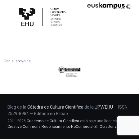
Cátedra
Euskampus
de
Fundazioa
Cultura
Científica
de
la
UPV/EHU
Con el apoyo de:
Eusko
Jaurlaritza
-
Zientzia,
Unibertsitate
eta
Blog de la
Cátedra de Cultura Científica
de la
UPV
/
EHU
—
ISSN
2529-8984
—
Editado en Bilbao
Berrikuntza
2011-2026
Cuaderno de Cultura Científica
está bajo una licencia
saila
Creative Commons Reconocimiento-NoComercial-SinObraDerivada 4.0