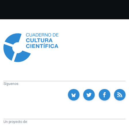
Información
Síguenos:
Un proyecto de: