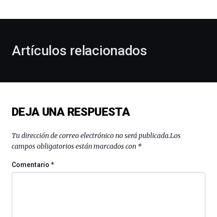
bienvenida
al
otoño
con
la
Artículos relacionados
celebración
de
la
novena
edición
de
DEJA UNA RESPUESTA
Bilbo
Zientzia
Plaza
Tu dirección de correo electrónico no será publicada.
Los
(BZP),
campos obligatorios están marcados con
*
un
festival
Comentario
*
que
llenará
la
ciudad
de
monólogos,