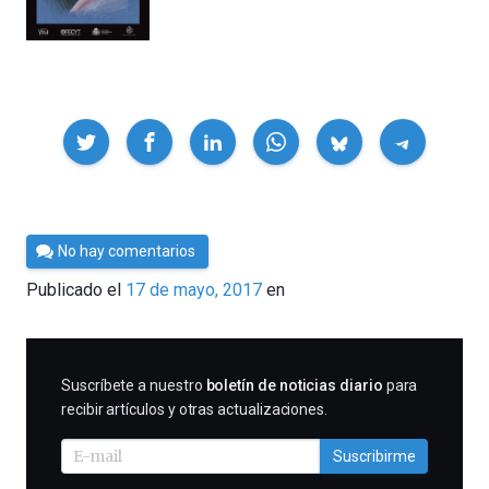
Compartir
Por
No hay comentarios
César
Publicado el
17 de mayo, 2017
en
Tomé
SUSCRIBIRME
Suscríbete a nuestro
boletín de noticias diario
para
recibir artículos y otras actualizaciones.
Suscribirme