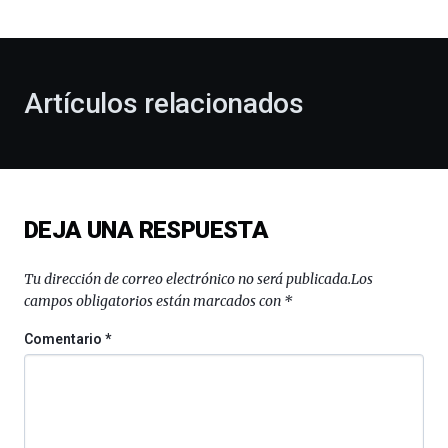
bienvenida
al
otoño
con
la
Artículos relacionados
celebración
de
la
novena
edición
de
DEJA UNA RESPUESTA
Bilbo
Zientzia
Plaza
Tu dirección de correo electrónico no será publicada.
Los
(BZP),
campos obligatorios están marcados con
*
un
festival
Comentario
*
que
llenará
la
ciudad
de
monólogos,