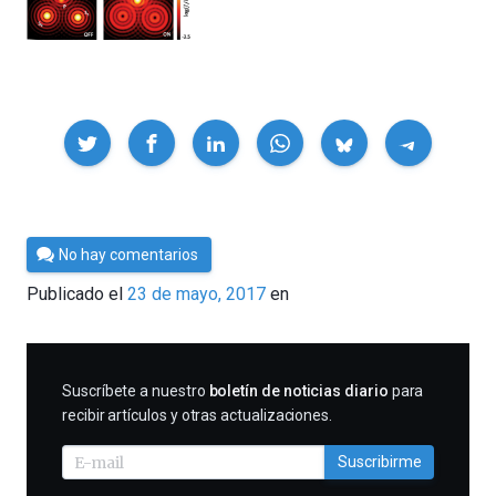
Compartir
Por
No hay comentarios
César
Publicado el
23 de mayo, 2017
en
Tomé
SUSCRIBIRME
Suscríbete a nuestro
boletín de noticias diario
para
recibir artículos y otras actualizaciones.
Suscribirme