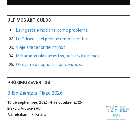
ÚLTIMOS ARTÍCULOS
La ingesta emocional como problema
La Odisea… del pensamiento científico
Viaje alrededor del mundo
Metamateriales amorfos, la fuerza del caos
Otro jarro de agua fría para Europa
PRÓXIMOS EVENTOS
Bilbo Zientzia Plaza 2026
Un
16 de septiembre, 2026
–
4 de octubre, 2026
año
Bizkaia Aretoa-EHU
más,
Abandoibarra, 3
,
Bilbao
Bilbao
dará
la