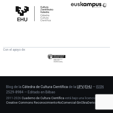
Cátedra
Euskampus
de
Fundazioa
Cultura
Científica
de
la
UPV/EHU
Con el apoyo de:
Eusko
Jaurlaritza
-
Zientzia,
Unibertsitate
eta
Blog de la
Cátedra de Cultura Científica
de la
UPV
/
EHU
—
ISSN
2529-8984
—
Editado en Bilbao
Berrikuntza
2011-2026
Cuaderno de Cultura Científica
está bajo una licencia
saila
Creative Commons Reconocimiento-NoComercial-SinObraDerivada 4.0