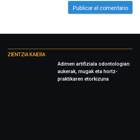
Otros
proyectos
ZIENTZIA KAIERA
Adimen artifiziala odontologian:
aukerak, mugak eta hortz-
praktikaren etorkizuna