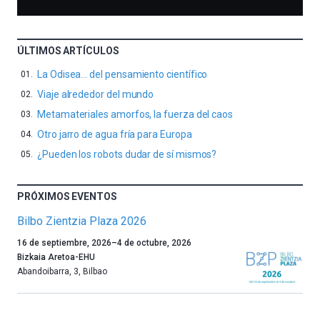
ÚLTIMOS ARTÍCULOS
La Odisea… del pensamiento científico
Viaje alrededor del mundo
Metamateriales amorfos, la fuerza del caos
Otro jarro de agua fría para Europa
¿Pueden los robots dudar de sí mismos?
PRÓXIMOS EVENTOS
Bilbo Zientzia Plaza 2026
Un
16 de septiembre, 2026
–
4 de octubre, 2026
año
Bizkaia Aretoa-EHU
más,
Abandoibarra, 3
,
Bilbao
Bilbao
dará
la