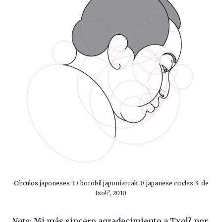
Círculos japoneses 3 / borobil japoniarrak 3/ japanese circles 3, de
txo!?, 2010
Nota:
Mi más sincero agradecimiento a Txo!? por