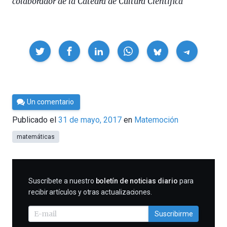
colaborador de la Cátedra de Cultura Científica
Compartir
Por
Un comentario
César
Publicado el
31 de mayo, 2017
en
Matemoción
Tomé
matemáticas
SUSCRIBIRME
Suscríbete a nuestro
boletín de noticias diario
para
recibir artículos y otras actualizaciones.
Suscribirme