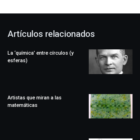
bienvenida
al
otoño
con
la
Artículos relacionados
celebración
de
la
La ‘química’ entre círculos (y
novena
edición
esferas)
de
Bilbo
Zientzia
Plaza
(BZP),
Artistas que miran a las
un
festival
matemáticas
que
llenará
la
ciudad
de