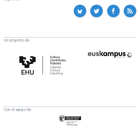
Un proyecto de:
Cátedra
Euskampus
de
Fundazioa
Cultura
Científica
de
la
UPV/EHU
Con el apoyo de:
Eusko
Jaurlaritza
-