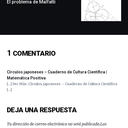
monólogos,
El problema de Malfatti
exposiciones,
conferencias,
docufórums
y
espectáculos
de
ciencia
del
1
COMENTARIO
16
de
septiembre
al
Círculos japoneses – Cuaderno de Cultura Científica |
4
Matemática Positiva
de
[…] Ver Más: Círculos japoneses – Cuaderno de Cultura Científica
octubre.
[…]
La
iniciativa,
organizada
DEJA UNA RESPUESTA
por
la
Cátedra…
Tu dirección de correo electrónico no será publicada.
Los