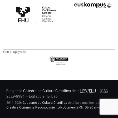
Cátedra
Euskampus
de
Fundazioa
Cultura
Científica
de
la
UPV/EHU
Con el apoyo de:
Eusko
Jaurlaritza
-
Zientzia,
Unibertsitate
eta
Blog de la
Cátedra de Cultura Científica
de la
UPV
/
EHU
—
ISSN
2529-8984
—
Editado en Bilbao
Berrikuntza
2011-2026
Cuaderno de Cultura Científica
está bajo una licencia
saila
Creative Commons Reconocimiento-NoComercial-SinObraDerivada 4.0