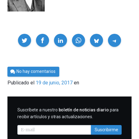
Compartir
Por
No hay comentarios
César
Publicado el
19 de junio, 2017
en
Tomé
SUSCRIBIRME
Suscríbete a nuestro
boletín de noticias diario
para
recibir artículos y otras actualizaciones.
Suscribirme