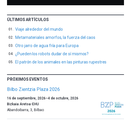
ÚLTIMOS ARTÍCULOS
Viaje alrededor del mundo
Metamateriales amorfos, la fuerza del caos
Otro jarro de agua fría para Europa
¿Pueden los robots dudar de sí mismos?
El patrón de los animales en las pinturas rupestres
PRÓXIMOS EVENTOS
Bilbo Zientzia Plaza 2026
Un
16 de septiembre, 2026
–
4 de octubre, 2026
año
Bizkaia Aretoa-EHU
más,
Abandoibarra, 3
,
Bilbao
Bilbao
dará
la