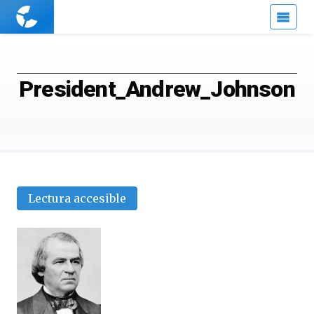
Cuaderno
de
Cultura
Científica
President_Andrew_Johnson
Lectura accesible