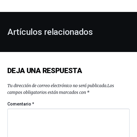
bienvenida
al
otoño
con
la
Artículos relacionados
celebración
de
la
novena
edición
de
DEJA UNA RESPUESTA
Bilbo
Zientzia
Plaza
Tu dirección de correo electrónico no será publicada.
Los
(BZP),
campos obligatorios están marcados con
*
un
festival
Comentario
*
que
llenará
la
ciudad
de
monólogos,