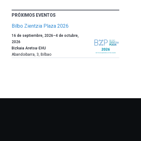
PRÓXIMOS EVENTOS
Bilbo Zientzia Plaza 2026
Un
16 de septiembre, 2026
–
4 de octubre,
año
2026
más,
Bizkaia Aretoa-EHU
Bilbao
Abandoibarra, 3
,
Bilbao
dará
la
bienvenida
al
otoño
con
la
celebración
de
la
novena
edición
de