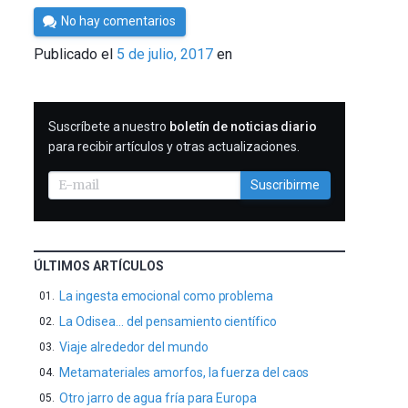
Por
No hay comentarios
César
Publicado el
5 de julio, 2017
en
Tomé
SUSCRIBIRME
Suscríbete a nuestro
boletín de noticias diario
para recibir artículos y otras actualizaciones.
Suscribirme
ÚLTIMOS ARTÍCULOS
La ingesta emocional como problema
La Odisea… del pensamiento científico
Viaje alrededor del mundo
Metamateriales amorfos, la fuerza del caos
Otro jarro de agua fría para Europa