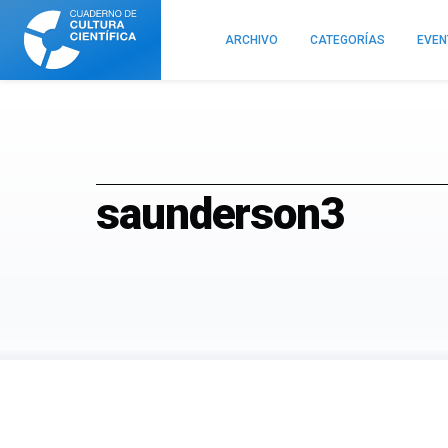
Cuaderno
de
ARCHIVO
CATEGORÍAS
EVE
Cultura
Científica
saunderson3