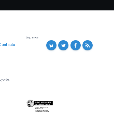
Síguenos:
Contacto
oyo de:
Eusko
Jaurlaritza