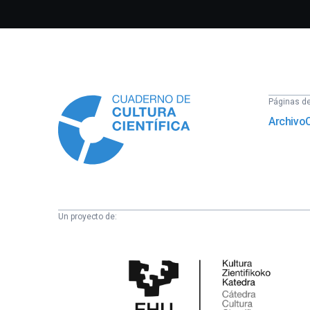
Información
Páginas del
Archivo
Un proyecto de:
Cátedra
de
Cultura
Científica
de