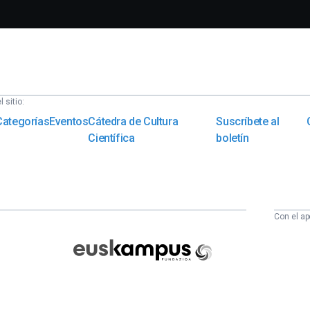
 sitio:
Categorías
Eventos
Cátedra de Cultura
Suscríbete al
Científica
boletín
Con el ap
Euskampus
Fundazioa