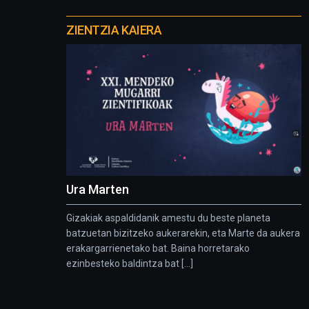
Otros
proyectos
ZIENTZIA KAIERA
Ura Marten
Gizakiak aspaldidanik amestu du beste planeta
batzuetan bizitzeko aukerarekin, eta Marte da aukera
erakargarrienetako bat. Baina horretarako
ezinbesteko baldintza bat [...]