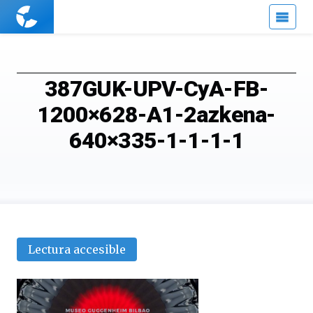
Cuaderno
de
Cultura
Científica
387GUK-UPV-CyA-FB-
1200×628-A1-2azkena-
640×335-1-1-1-1
Lectura accesible