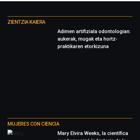
la
Cátedra…
Otros
proyectos
ZIENTZIA KAIERA
Adimen artifiziala odontologian:
aukerak, mugak eta hortz-
praktikaren etorkizuna
MUJERES CON CIENCIA
Mary Elvira Weeks, la científica