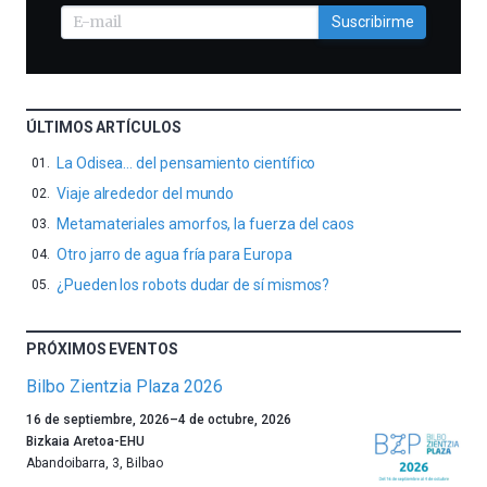
Suscribirme
ÚLTIMOS ARTÍCULOS
La Odisea… del pensamiento científico
Viaje alrededor del mundo
Metamateriales amorfos, la fuerza del caos
Otro jarro de agua fría para Europa
¿Pueden los robots dudar de sí mismos?
PRÓXIMOS EVENTOS
Bilbo Zientzia Plaza 2026
Un
16 de septiembre, 2026
–
4 de octubre, 2026
año
Bizkaia Aretoa-EHU
más,
Abandoibarra, 3
,
Bilbao
Bilbao