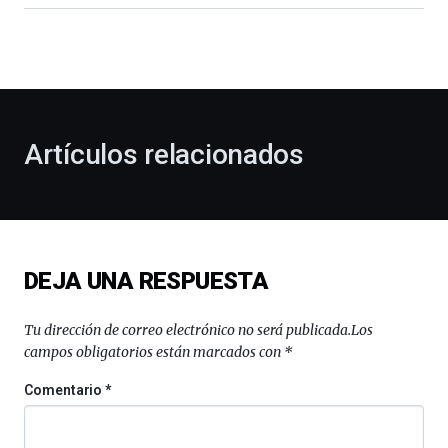
dará
la
bienvenida
al
otoño
con
la
Artículos relacionados
celebración
de
la
novena
edición
de
DEJA UNA RESPUESTA
Bilbo
Zientzia
Plaza
Tu dirección de correo electrónico no será publicada.
Los
(BZP),
campos obligatorios están marcados con
*
un
festival
Comentario
*
que
llenará
la