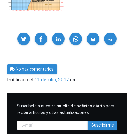
Compartir
Por
No hay comentarios
César
Publicado el
11 de julio, 2017
en
Tomé
SUSCRIBIRME
Suscríbete a nuestro
boletín de noticias diario
para
recibir artículos y otras actualizaciones.
Suscribirme