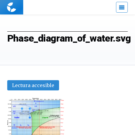
Cuaderno
de
Cultura
Científica
Phase_diagram_of_water.svg
Lectura accesible