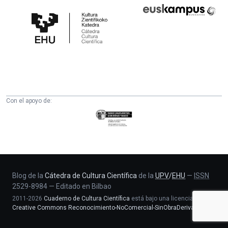
Cátedra
Euskampus
de
Fundazioa
Cultura
Científica
de
la
UPV/EHU
Con el apoyo de:
Eusko
Jaurlaritza
-
Zientzia,
Unibertsitate
eta
Blog de la
Cátedra de Cultura Científica
de la
UPV
/
EHU
—
ISSN
2529-8984
—
Editado en Bilbao
Berrikuntza
2011-2026
Cuaderno de Cultura Científica
está bajo una licencia
saila
Creative Commons Reconocimiento-NoComercial-SinObraDerivada 4.0