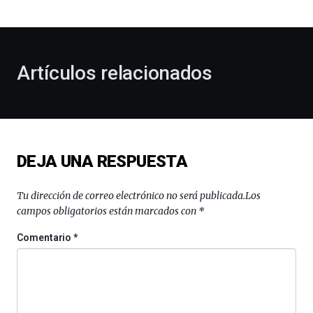
bienvenida
al
otoño
con
la
Artículos relacionados
celebración
de
la
novena
edición
de
DEJA UNA RESPUESTA
Bilbo
Zientzia
Plaza
Tu dirección de correo electrónico no será publicada.
Los
(BZP),
campos obligatorios están marcados con
*
un
festival
Comentario
*
que
llenará
la
ciudad
de
monólogos,