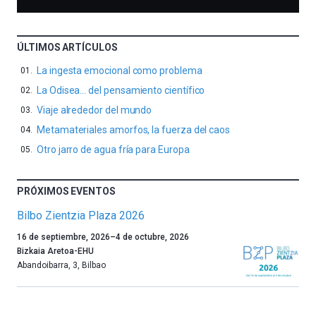
ÚLTIMOS ARTÍCULOS
La ingesta emocional como problema
La Odisea… del pensamiento científico
Viaje alrededor del mundo
Metamateriales amorfos, la fuerza del caos
Otro jarro de agua fría para Europa
PRÓXIMOS EVENTOS
Bilbo Zientzia Plaza 2026
Un
16 de septiembre, 2026
–
4 de octubre, 2026
año
Bizkaia Aretoa-EHU
más,
Abandoibarra, 3
,
Bilbao
Bilbao
dará
la