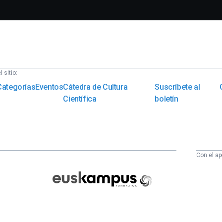
 sitio:
Categorías
Eventos
Cátedra de Cultura
Suscríbete al
Científica
boletín
Con el ap
Euskampus
Fundazioa