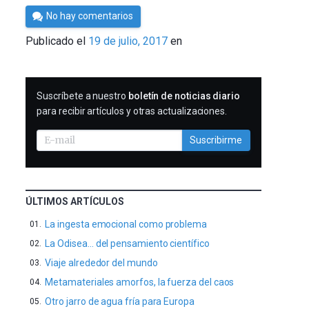
Por
No hay comentarios
Cultura
Publicado el
19 de julio, 2017
en
Cientifica
SUSCRIBIRME
Suscríbete a nuestro
boletín de noticias diario
para recibir artículos y otras actualizaciones.
Suscribirme
ÚLTIMOS ARTÍCULOS
La ingesta emocional como problema
La Odisea… del pensamiento científico
Viaje alrededor del mundo
Metamateriales amorfos, la fuerza del caos
Otro jarro de agua fría para Europa