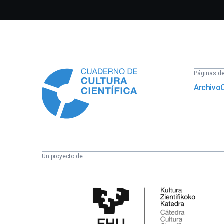
Información
Páginas del
Archivo
Un proyecto de:
Cátedra
de
Cultura
Científica
de