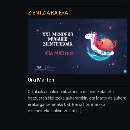
Otros
proyectos
ZIENTZIA KAIERA
Ura Marten
Gizakiak aspaldidanik amestu du beste planeta
batzuetan bizitzeko aukerarekin, eta Marte da aukera
erakargarrienetako bat. Baina horretarako
ezinbesteko baldintza bat [...]