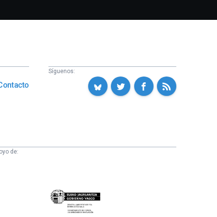
Síguenos:
Contacto
oyo de:
Eusko
Jaurlaritza