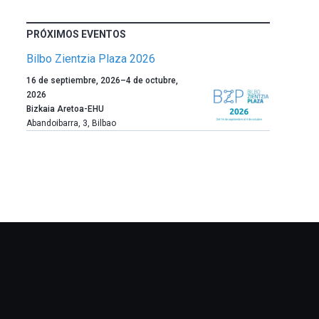
PRÓXIMOS EVENTOS
Bilbo Zientzia Plaza 2026
Un
16 de septiembre, 2026
–
4 de octubre,
año
2026
más,
Bizkaia Aretoa-EHU
Bilbao
Abandoibarra, 3
,
Bilbao
dará
la
bienvenida
al
otoño
con
la
celebración
de
la
novena
edición
de