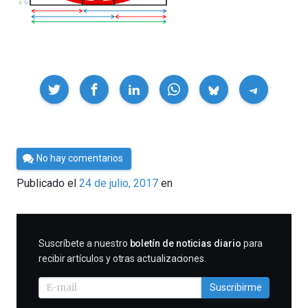
Compartir
Por
No hay comentarios
César
Publicado el
24 de julio, 2017
en
Tomé
SUSCRIBIRME
Suscríbete a nuestro
boletín de noticias diario
para
recibir artículos y otras actualizaciones.
Suscribirme