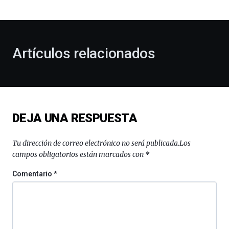
bienvenida
al
otoño
con
la
Artículos relacionados
celebración
de
la
novena
edición
de
DEJA UNA RESPUESTA
Bilbo
Zientzia
Plaza
Tu dirección de correo electrónico no será publicada.
Los
(BZP),
campos obligatorios están marcados con
*
un
festival
Comentario
*
que
llenará
la
ciudad
de
monólogos,