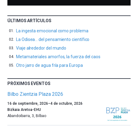
ÚLTIMOS ARTÍCULOS
La ingesta emocional como problema
La Odisea… del pensamiento científico
Viaje alrededor del mundo
Metamateriales amorfos, la fuerza del caos
Otro jarro de agua fría para Europa
PRÓXIMOS EVENTOS
Bilbo Zientzia Plaza 2026
Un
16 de septiembre, 2026
–
4 de octubre, 2026
año
Bizkaia Aretoa-EHU
más,
Abandoibarra, 3
,
Bilbao
Bilbao
dará
la