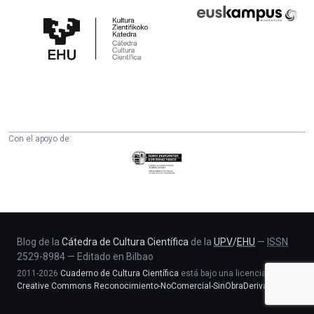
Cátedra
Euskampus
de
Fundazioa
Cultura
Científica
de
la
UPV/EHU
Con el apoyo de:
Eusko
Jaurlaritza
-
Zientzia,
Unibertsitate
eta
Blog de la
Cátedra de Cultura Científica
de la
UPV
/
EHU
—
ISSN
2529-8984
—
Editado en Bilbao
Berrikuntza
2011-2026
Cuaderno de Cultura Científica
está bajo una licencia
saila
Creative Commons Reconocimiento-NoComercial-SinObraDerivada 4.0