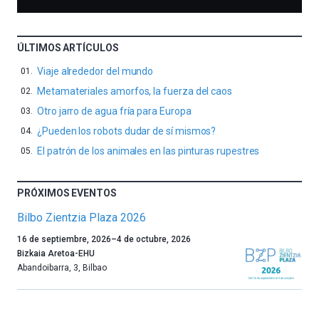
ÚLTIMOS ARTÍCULOS
Viaje alrededor del mundo
Metamateriales amorfos, la fuerza del caos
Otro jarro de agua fría para Europa
¿Pueden los robots dudar de sí mismos?
El patrón de los animales en las pinturas rupestres
PRÓXIMOS EVENTOS
Bilbo Zientzia Plaza 2026
Un
16 de septiembre, 2026
–
4 de octubre, 2026
año
Bizkaia Aretoa-EHU
más,
Abandoibarra, 3
,
Bilbao
Bilbao
dará
la