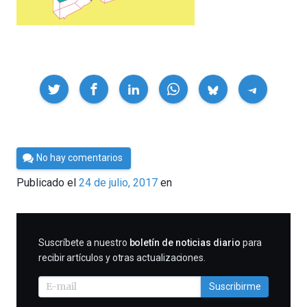
Compartir
Por
No hay comentarios
César
Publicado el
24 de julio, 2017
en
Tomé
SUSCRIBIRME
Suscríbete a nuestro
boletín de noticias diario
para
recibir artículos y otras actualizaciones.
Suscribirme