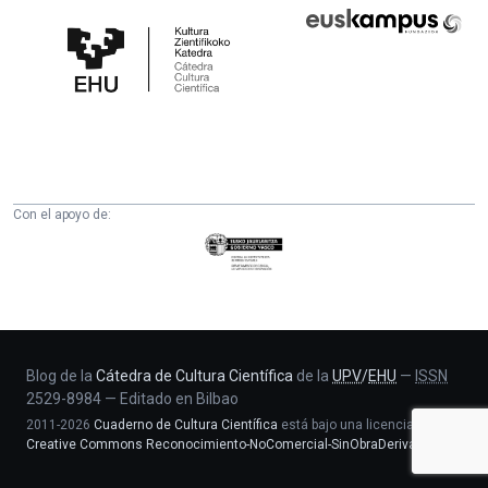
Cátedra
Euskampus
de
Fundazioa
Cultura
Científica
de
la
UPV/EHU
Con el apoyo de:
Eusko
Jaurlaritza
-
Zientzia,
Unibertsitate
eta
Blog de la
Cátedra de Cultura Científica
de la
UPV
/
EHU
—
ISSN
2529-8984
—
Editado en Bilbao
Berrikuntza
2011-2026
Cuaderno de Cultura Científica
está bajo una licencia
saila
Creative Commons Reconocimiento-NoComercial-SinObraDerivada 4.0