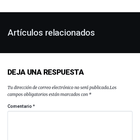
bienvenida
al
otoño
con
la
Artículos relacionados
celebración
de
la
novena
edición
de
DEJA UNA RESPUESTA
Bilbo
Zientzia
Plaza
Tu dirección de correo electrónico no será publicada.
Los
(BZP),
campos obligatorios están marcados con
*
un
festival
Comentario
*
que
llenará
la
ciudad
de
monólogos,