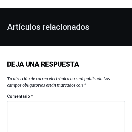
al
otoño
con
la
Artículos relacionados
celebración
de
la
novena
edición
de
DEJA UNA RESPUESTA
Bilbo
Zientzia
Plaza
Tu dirección de correo electrónico no será publicada.
Los
(BZP),
campos obligatorios están marcados con
*
un
festival
Comentario
*
que
llenará
la
ciudad
de
monólogos,