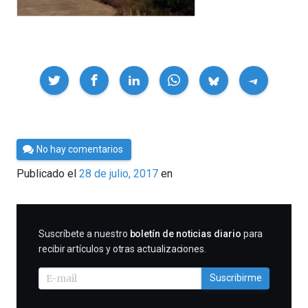
Compartir
Por
No hay comentarios
Cultura
Publicado el
28 de julio, 2017
en
Cientifica
SUSCRIBIRME
Suscríbete a nuestro
boletín de noticias diario
para
recibir artículos y otras actualizaciones.
Suscribirme