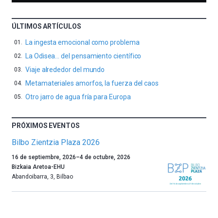
ÚLTIMOS ARTÍCULOS
La ingesta emocional como problema
La Odisea… del pensamiento científico
Viaje alrededor del mundo
Metamateriales amorfos, la fuerza del caos
Otro jarro de agua fría para Europa
PRÓXIMOS EVENTOS
Bilbo Zientzia Plaza 2026
Un
16 de septiembre, 2026
–
4 de octubre, 2026
año
Bizkaia Aretoa-EHU
más,
Abandoibarra, 3
,
Bilbao
Bilbao
dará
la
bienvenida