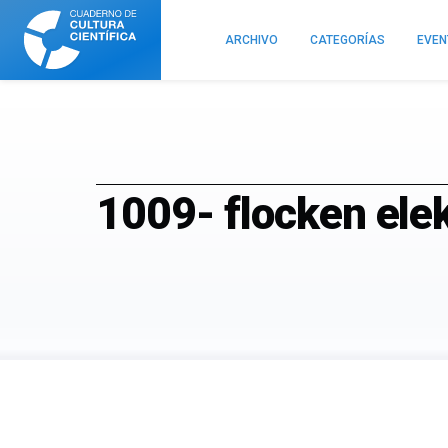
Cuaderno
de
ARCHIVO
CATEGORÍAS
EVE
Cultura
Científica
1009- flocken ele