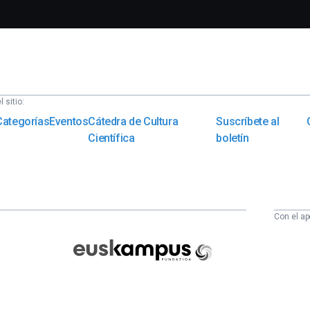
 sitio:
Categorías
Eventos
Cátedra de Cultura
Suscríbete al
Científica
boletín
Con el ap
Euskampus
Fundazioa