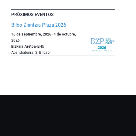
PRÓXIMOS EVENTOS
Bilbo Zientzia Plaza 2026
Un
16 de septiembre, 2026
–
4 de octubre,
año
2026
más,
Bizkaia Aretoa-EHU
Bilbao
Abandoibarra, 3
,
Bilbao
dará
la
bienvenida
al
otoño
con
la
celebración
de
la
novena
edición
de