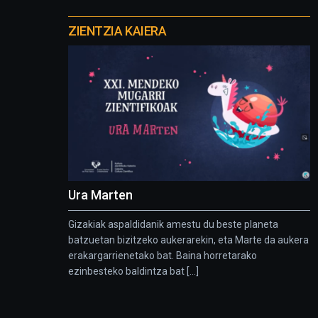
Otros
proyectos
ZIENTZIA KAIERA
Ura Marten
Gizakiak aspaldidanik amestu du beste planeta
batzuetan bizitzeko aukerarekin, eta Marte da aukera
erakargarrienetako bat. Baina horretarako
ezinbesteko baldintza bat [...]