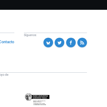
Síguenos:
Contacto
oyo de:
Eusko
Jaurlaritza