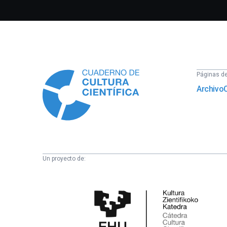
Información
Páginas del
Archivo
Un proyecto de:
Cátedra
de
Cultura
Científica
de