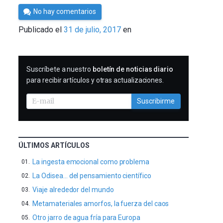
Por
No hay comentarios
César
Publicado el
31 de julio, 2017
en
Tomé
SUSCRIBIRME
Suscríbete a nuestro
boletín de noticias diario
para recibir artículos y otras actualizaciones.
Suscribirme
ÚLTIMOS ARTÍCULOS
La ingesta emocional como problema
La Odisea… del pensamiento científico
Viaje alrededor del mundo
Metamateriales amorfos, la fuerza del caos
Otro jarro de agua fría para Europa