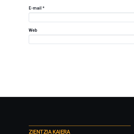
E-mail
*
Web
Otros
proyectos
ZIENTZIA KAIERA