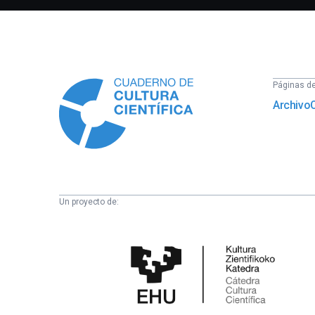
Información
Páginas del
Archivo
Un proyecto de:
Cátedra
de
Cultura
Científica
de
la