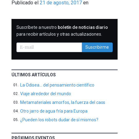
Publicado el
21 de agosto, 2017
en
Tomé
SUSCRIBIRME
Suscríbete a nuestro
boletín de noticias diario
para recibir artículos y otras actualizaciones.
Suscribirme
ÚLTIMOS ARTÍCULOS
La Odisea… del pensamiento científico
Viaje alrededor del mundo
Metamateriales amorfos, la fuerza del caos
Otro jarro de agua fría para Europa
¿Pueden los robots dudar de sí mismos?
PRÓXIMOS EVENTOS