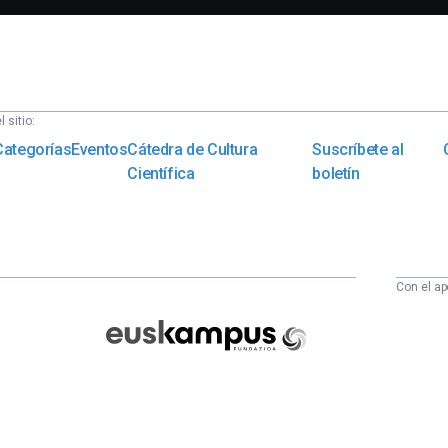
 sitio:
Categorías
Eventos
Cátedra de Cultura
Suscríbete al
Científica
boletín
Con el ap
Euskampus
Fundazioa