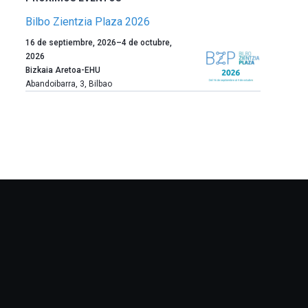
Bilbo Zientzia Plaza 2026
Un
16 de septiembre, 2026
–
4 de octubre,
año
2026
más,
Bizkaia Aretoa-EHU
Bilbao
Abandoibarra, 3
,
Bilbao
dará
la
bienvenida
al
otoño
con
la
celebración
de
la
novena
edición
de
Bilbo
Zientzia
Plaza