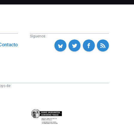
Síguenos:
Contacto
oyo de:
Eusko
Jaurlaritza
-
Zientzia,