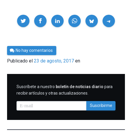
Compartir
Por
No hay comentarios
César
Publicado el
23 de agosto, 2017
en
Tomé
SUSCRIBIRME
Suscríbete a nuestro
boletín de noticias diario
para
recibir artículos y otras actualizaciones.
Suscribirme