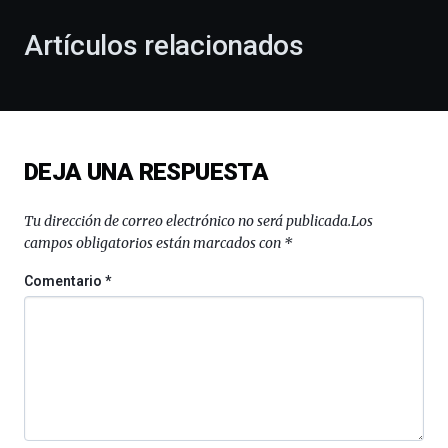
con
la
Artículos relacionados
celebración
de
la
novena
edición
de
DEJA UNA RESPUESTA
Bilbo
Zientzia
Plaza
Tu dirección de correo electrónico no será publicada.
Los
(BZP),
campos obligatorios están marcados con
*
un
festival
Comentario
*
que
llenará
la
ciudad
de
monólogos,
exposiciones,
conferencias,
docufórums