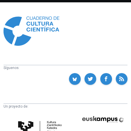
Información
Síguenos:
Un proyecto de:
Cátedra
Euskampus
de
Fundazioa
Cultura