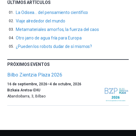
ÚLTIMOS ARTÍCULOS
La Odisea… del pensamiento científico
Viaje alrededor del mundo
Metamateriales amorfos, la fuerza del caos
Otro jarro de agua fría para Europa
¿Pueden los robots dudar de sí mismos?
PRÓXIMOS EVENTOS
Bilbo Zientzia Plaza 2026
Un
16 de septiembre, 2026
–
4 de octubre, 2026
año
Bizkaia Aretoa-EHU
más,
Abandoibarra, 3
,
Bilbao
Bilbao
dará
la
bienvenida
al
otoño