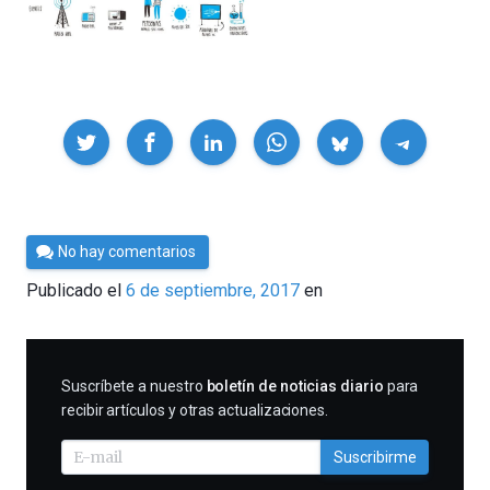
Compartir
Por
No hay comentarios
César
Publicado el
6 de septiembre, 2017
en
Tomé
SUSCRIBIRME
Suscríbete a nuestro
boletín de noticias diario
para
recibir artículos y otras actualizaciones.
Suscribirme