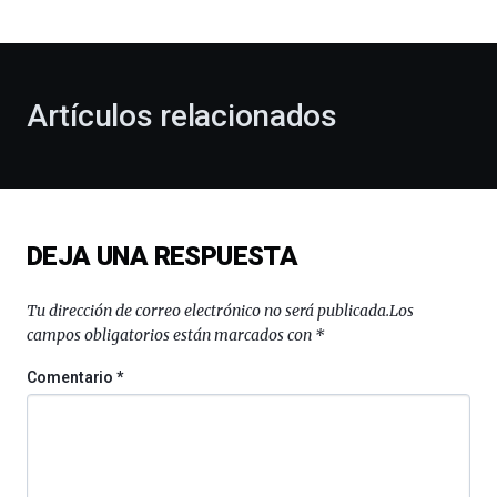
bienvenida
al
otoño
con
la
Artículos relacionados
celebración
de
la
novena
edición
de
DEJA UNA RESPUESTA
Bilbo
Zientzia
Plaza
Tu dirección de correo electrónico no será publicada.
Los
(BZP),
campos obligatorios están marcados con
*
un
festival
Comentario
*
que
llenará
la
ciudad
de
monólogos,