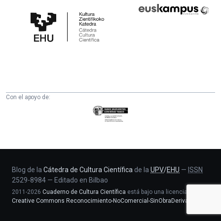
Cátedra
Euskampus
de
Fundazioa
Cultura
Científica
de
la
UPV/EHU
Con el apoyo de:
Eusko
Jaurlaritza
-
Zientzia,
Unibertsitate
eta
Blog de la
Cátedra de Cultura Científica
de la
UPV
/
EHU
—
ISSN
2529-8984
—
Editado en Bilbao
Berrikuntza
2011-2026
Cuaderno de Cultura Científica
está bajo una licencia
saila
Creative Commons Reconocimiento-NoComercial-SinObraDerivada 4.0