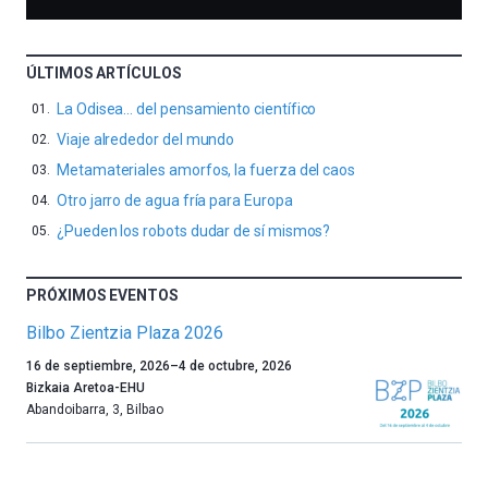
ÚLTIMOS ARTÍCULOS
La Odisea… del pensamiento científico
Viaje alrededor del mundo
Metamateriales amorfos, la fuerza del caos
Otro jarro de agua fría para Europa
¿Pueden los robots dudar de sí mismos?
PRÓXIMOS EVENTOS
Bilbo Zientzia Plaza 2026
Un
16 de septiembre, 2026
–
4 de octubre, 2026
año
Bizkaia Aretoa-EHU
más,
Abandoibarra, 3
,
Bilbao
Bilbao
dará
la