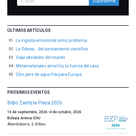
Suscribirme
ÚLTIMOS ARTÍCULOS
La ingesta emocional como problema
La Odisea… del pensamiento científico
Viaje alrededor del mundo
Metamateriales amorfos, la fuerza del caos
Otro jarro de agua fría para Europa
PRÓXIMOS EVENTOS
Bilbo Zientzia Plaza 2026
Un
16 de septiembre, 2026
–
4 de octubre, 2026
año
Bizkaia Aretoa-EHU
más,
Abandoibarra, 3
,
Bilbao
Bilbao