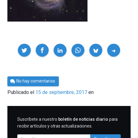
Compartir
Por
No hay comentarios
César
Publicado el
15 de septiembre, 2017
en
Tomé
SUSCRIBIRME
Suscríbete a nuestro
boletín de noticias diario
para
recibir artículos y otras actualizaciones.