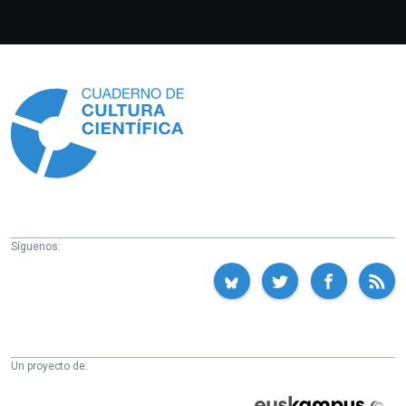
Información
Síguenos:
Un proyecto de:
Cátedra
Euskampus