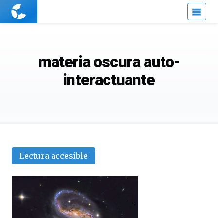
Cuaderno
de
Cultura
Científica
materia oscura auto-
interactuante
Lectura accesible