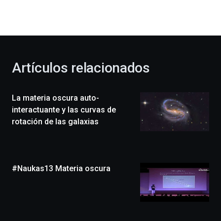
dará
la
bienvenida
al
otoño
con
la
Artículos relacionados
celebración
de
la
La materia oscura auto-
novena
edición
interactuante y las curvas de
de
rotación de las galaxias
Bilbo
Zientzia
Plaza
(BZP),
#Naukas13 Materia oscura
un
festival
que
llenará
la
ciudad