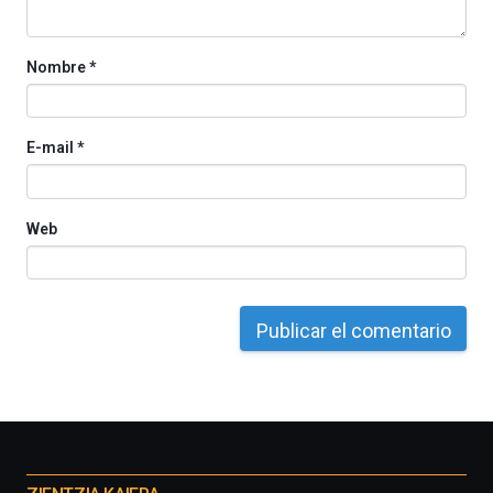
Cátedra…
Nombre
*
E-mail
*
Web
Otros