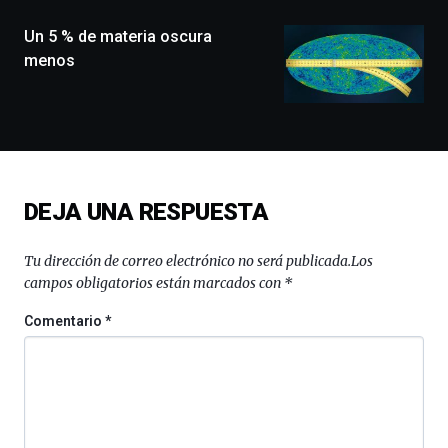
de
monólogos,
Un 5 % de materia oscura
exposiciones,
menos
conferencias,
docufórums
y
espectáculos
de
ciencia
del
DEJA UNA RESPUESTA
16
de
septiembre
Tu dirección de correo electrónico no será publicada.
Los
al
campos obligatorios están marcados con
*
4
de
Comentario
*
octubre.
La
iniciativa,
organizada
por
la