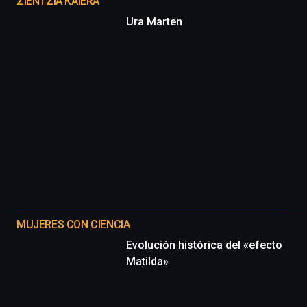
proyectos
ZIENTZIA KAIERA
Ura Marten
MUJERES CON CIENCIA
Evolución histórica del «efecto
Matilda»