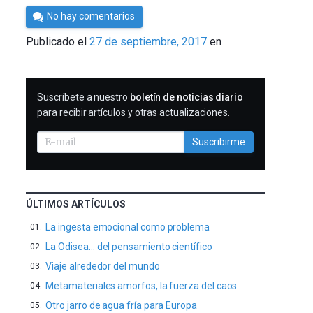
Por
No hay comentarios
César
Publicado el
27 de septiembre, 2017
en
Tomé
SUSCRIBIRME
Suscríbete a nuestro
boletín de noticias diario
para recibir artículos y otras actualizaciones.
Suscribirme
ÚLTIMOS ARTÍCULOS
La ingesta emocional como problema
La Odisea… del pensamiento científico
Viaje alrededor del mundo
Metamateriales amorfos, la fuerza del caos
Otro jarro de agua fría para Europa