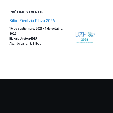
PRÓXIMOS EVENTOS
Bilbo Zientzia Plaza 2026
Un
16 de septiembre, 2026
–
4 de octubre,
año
2026
más,
Bizkaia Aretoa-EHU
Bilbao
Abandoibarra, 3
,
Bilbao
dará
la
bienvenida
al
otoño
con
la
celebración
de
la
novena
edición
de