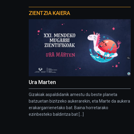
Otros
proyectos
ZIENTZIA KAIERA
Ura Marten
Gizakiak aspaldidanik amestu du beste planeta
batzuetan bizitzeko aukerarekin, eta Marte da aukera
erakargarrienetako bat. Baina horretarako
ezinbesteko baldintza bat [...]