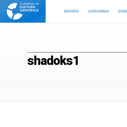
Cuaderno
de
ARCHIVO
CATEGORÍAS
EVE
Cultura
Científica
shadoks1