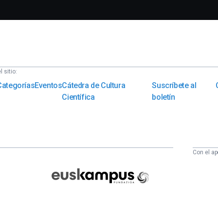
 sitio:
Categorías
Eventos
Cátedra de Cultura
Suscríbete al
Científica
boletín
Con el ap
Euskampus
Fundazioa