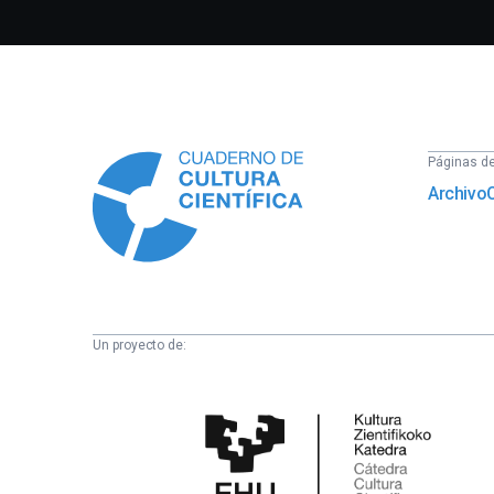
Información
Páginas del
Archivo
Un proyecto de:
Cátedra
de
Cultura
Científica
de