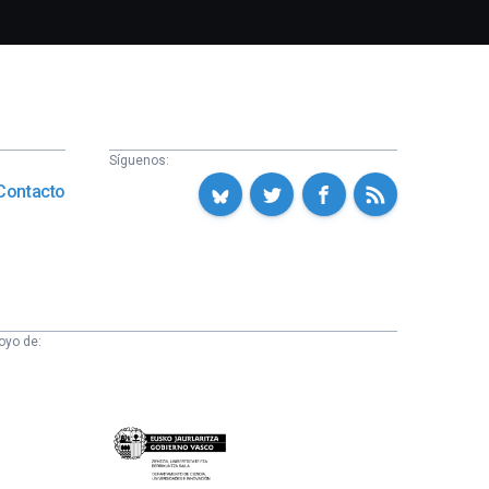
Síguenos:
Contacto
oyo de:
Eusko
Jaurlaritza