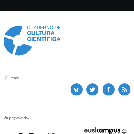
Información
Síguenos:
Un proyecto de:
Cátedra
Euskampus
de
Fundazioa