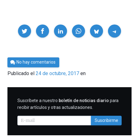
Compartir
Por
No hay comentarios
César
Publicado el
24 de octubre, 2017
en
Tomé
SUSCRIBIRME
Suscríbete a nuestro
boletín de noticias diario
para
recibir artículos y otras actualizaciones.
Suscribirme