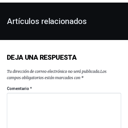
otoño
con
la
Artículos relacionados
celebración
de
la
novena
edición
de
DEJA UNA RESPUESTA
Bilbo
Zientzia
Plaza
Tu dirección de correo electrónico no será publicada.
Los
(BZP),
campos obligatorios están marcados con
*
un
festival
Comentario
*
que
llenará
la
ciudad
de
monólogos,
exposiciones,