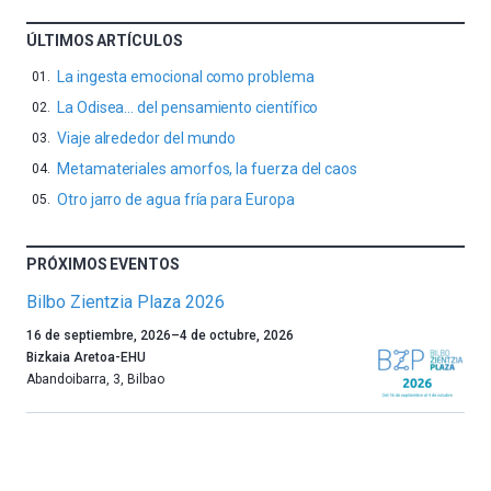
ÚLTIMOS ARTÍCULOS
La ingesta emocional como problema
La Odisea… del pensamiento científico
Viaje alrededor del mundo
Metamateriales amorfos, la fuerza del caos
Otro jarro de agua fría para Europa
PRÓXIMOS EVENTOS
Bilbo Zientzia Plaza 2026
Un
16 de septiembre, 2026
–
4 de octubre, 2026
año
Bizkaia Aretoa-EHU
más,
Abandoibarra, 3
,
Bilbao
Bilbao
dará
la
bienvenida
al