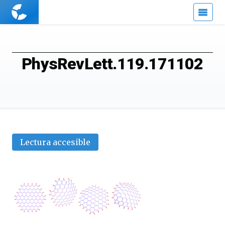
Cuaderno
de
Cultura
Científica
PhysRevLett.119.171102
Lectura accesible