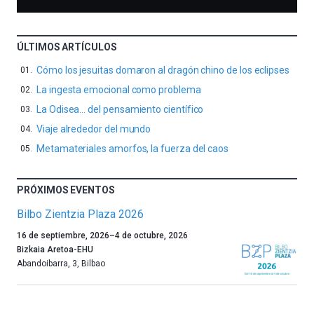
ÚLTIMOS ARTÍCULOS
Cómo los jesuitas domaron al dragón chino de los eclipses
La ingesta emocional como problema
La Odisea… del pensamiento científico
Viaje alrededor del mundo
Metamateriales amorfos, la fuerza del caos
PRÓXIMOS EVENTOS
Bilbo Zientzia Plaza 2026
Un
16 de septiembre, 2026
–
4 de octubre, 2026
año
Bizkaia Aretoa-EHU
más,
Abandoibarra, 3
,
Bilbao
Bilbao
dará
la