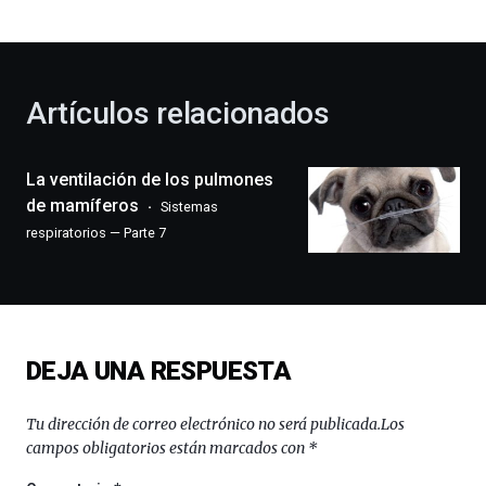
bienvenida
al
otoño
con
la
Artículos relacionados
celebración
de
la
La ventilación de los pulmones
novena
edición
de mamíferos
Sistemas
de
respiratorios — Parte 7
Bilbo
Zientzia
Plaza
(BZP),
un
festival
DEJA UNA RESPUESTA
que
llenará
la
Tu dirección de correo electrónico no será publicada.
Los
ciudad
campos obligatorios están marcados con
*
de
monólogos,