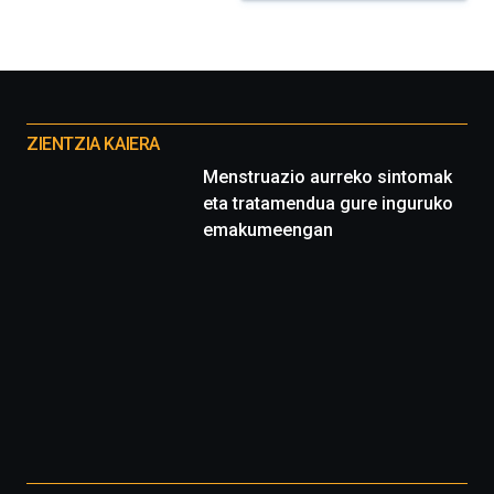
Otros
proyectos
ZIENTZIA KAIERA
Menstruazio aurreko sintomak
eta tratamendua gure inguruko
emakumeengan