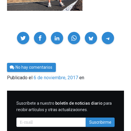
Compartir
Por
No hay comentarios
César
Publicado el
6 de noviembre, 2017
en
Tomé
SUSCRIBIRME
Suscríbete a nuestro
boletín de noticias diario
para
recibir artículos y otras actualizaciones.
Suscribirme