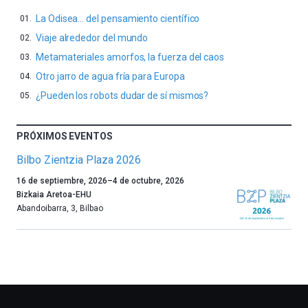
La Odisea… del pensamiento científico
Viaje alrededor del mundo
Metamateriales amorfos, la fuerza del caos
Otro jarro de agua fría para Europa
¿Pueden los robots dudar de sí mismos?
PRÓXIMOS EVENTOS
Bilbo Zientzia Plaza 2026
Un
16 de septiembre, 2026
–
4 de octubre, 2026
año
Bizkaia Aretoa-EHU
más,
Abandoibarra, 3
,
Bilbao
Bilbao
dará
la
bienvenida
al
otoño
con