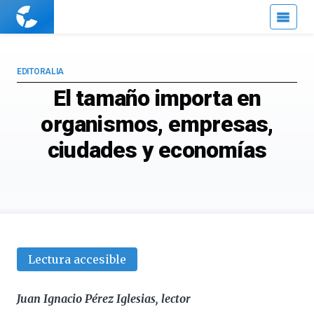
Cuaderno
de
Cultura
Científica
EDITORALIA
El tamaño importa en
organismos, empresas,
ciudades y economías
Lectura accesible
Juan Ignacio Pérez Iglesias, lector