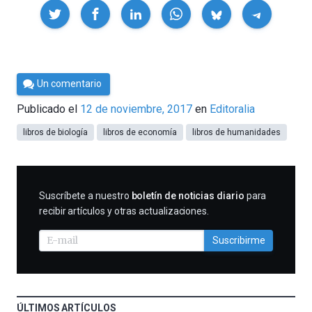
Compartir
Por
Un comentario
César
Publicado el
12 de noviembre, 2017
en
Editoralia
Tomé
libros de biología
libros de economía
libros de humanidades
SUSCRIBIRME
Suscríbete a nuestro
boletín de noticias diario
para
recibir artículos y otras actualizaciones.
Suscribirme
ÚLTIMOS ARTÍCULOS