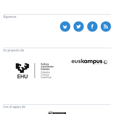
Síguenos:
Un proyecto de:
Cátedra
Euskampus
de
Fundazioa
Cultura
Científica
de
la
UPV/EHU
Con el apoyo de:
Eusko