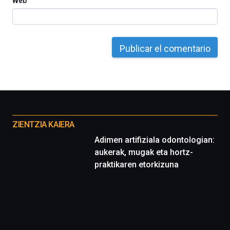
Web
Otros
proyectos
ZIENTZIA KAIERA
Adimen artifiziala odontologian:
aukerak, mugak eta hortz-
praktikaren etorkizuna