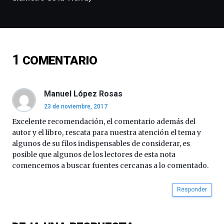
y
espectáculos
de
ciencia
del
16
1
COMENTARIO
de
septiembre
al
Manuel López Rosas
4
de
23 de noviembre, 2017
octubre.
Excelente recomendación, el comentario además del
La
autor y el libro, rescata para nuestra atención el tema y
iniciativa,
algunos de su filos indispensables de considerar, es
organizada
por
posible que algunos de los lectores de esta nota
la
comencemos a buscar fuentes cercanas a lo comentado.
Cátedra…
Responder