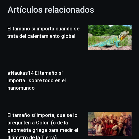
la
Artículos relacionados
celebración
de
la
El tamaño sí importa cuando se
novena
edición
trata del calentamiento global
de
Bilbo
Zientzia
Plaza
(BZP),
#Naukas14 El tamaño sí
un
festival
importa…sobre todo en el
que
nanomundo
llenará
la
ciudad
de
El tamaño sí importa, que se lo
monólogos,
pregunten a Colón (o de la
exposiciones,
conferencias,
geometría griega para medir el
docufórums
diámetro de la Tierra)