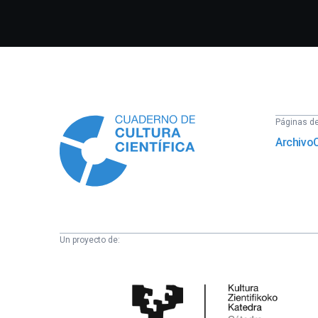
Información
Páginas del
Archivo
Un proyecto de:
Cátedra
de
Cultura
Científica