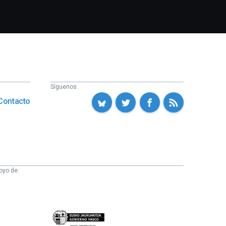
Síguenos:
Contacto
oyo de:
Eusko