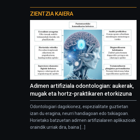
Otros
proyectos
ZIENTZIA KAIERA
Adimen artifiziala odontologian: aukerak,
mugak eta hortz-praktikaren etorkizuna
Odontologiari dagokionez, espezialitate guztietan
izan du eragina, neurri handiagoan edo txikiagoan.
Horietako batzuetan adimen artifizialaren aplikazioak
oraindik urriak dira, baina [...]