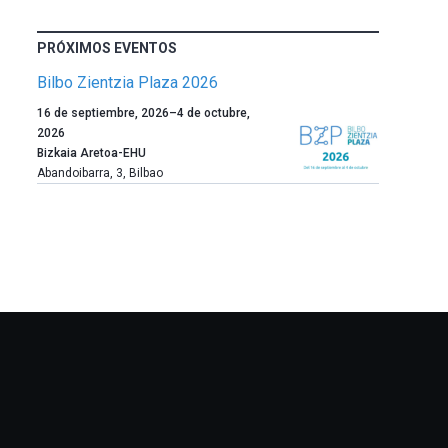
PRÓXIMOS EVENTOS
Bilbo Zientzia Plaza 2026
Un
16 de septiembre, 2026
–
4 de octubre,
año
2026
más,
Bizkaia Aretoa-EHU
Bilbao
Abandoibarra, 3
,
Bilbao
dará
la
bienvenida
al
otoño
con
la
celebración
de
la
novena
edición
de