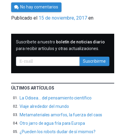
Por
No hay comentarios
César
Publicado el
15 de noviembre, 2017
en
Tomé
SUSCRIBIRME
Suscríbete a nuestro
boletín de noticias diario
para recibir artículos y otras actualizaciones.
Suscribirme
ÚLTIMOS ARTÍCULOS
La Odisea… del pensamiento científico
Viaje alrededor del mundo
Metamateriales amorfos, la fuerza del caos
Otro jarro de agua fría para Europa
¿Pueden los robots dudar de sí mismos?