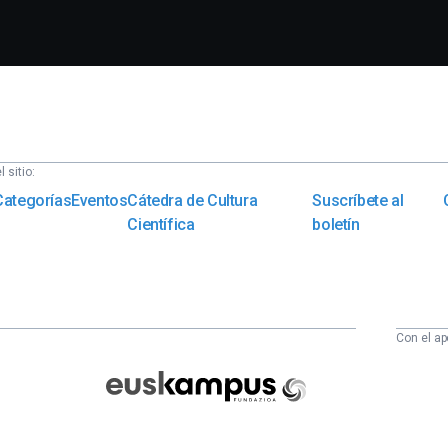
 sitio:
Categorías
Eventos
Cátedra de Cultura
Suscríbete al
Científica
boletín
Con el ap
Euskampus
Fundazioa