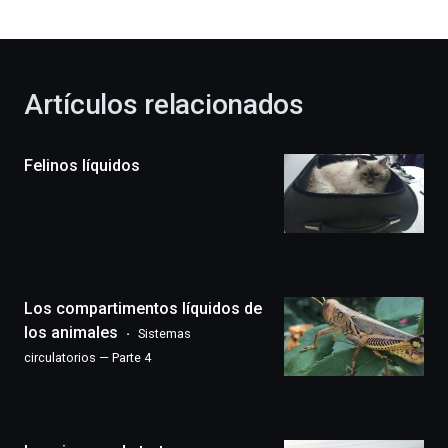
bienvenida
al
otoño
con
la
Artículos relacionados
celebración
de
la
Felinos líquidos
novena
edición
de
Bilbo
Zientzia
Plaza
(BZP),
Los compartimentos líquidos de
un
festival
los animales
Sistemas
que
circulatorios — Parte 4
llenará
la
ciudad
de
monólogos,