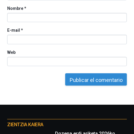
Nombre
*
E-mail
*
Web
Otros
proyectos
ZIENTZIA KAIERA
Dozena erdi ariketa 2026ko