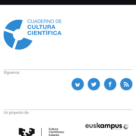
Información
Síguenos:
Un proyecto de:
Cátedra
Euskampus
de
Fundazioa
Cultura