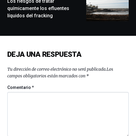
Los riesgos de tratar
exposiciones,
químicamente los efluentes
conferencias,
líquidos del fracking
docufórums
y
espectáculos
de
ciencia
del
DEJA UNA RESPUESTA
16
de
septiembre
Tu dirección de correo electrónico no será publicada.
Los
al
campos obligatorios están marcados con
*
4
de
Comentario
*
octubre.
La
iniciativa,
organizada
por
la
Cátedra…