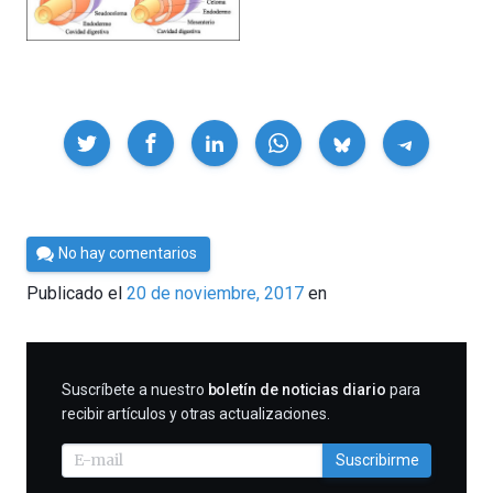
Compartir
Por
No hay comentarios
César
Publicado el
20 de noviembre, 2017
en
Tomé
SUSCRIBIRME
Suscríbete a nuestro
boletín de noticias diario
para
recibir artículos y otras actualizaciones.
Suscribirme