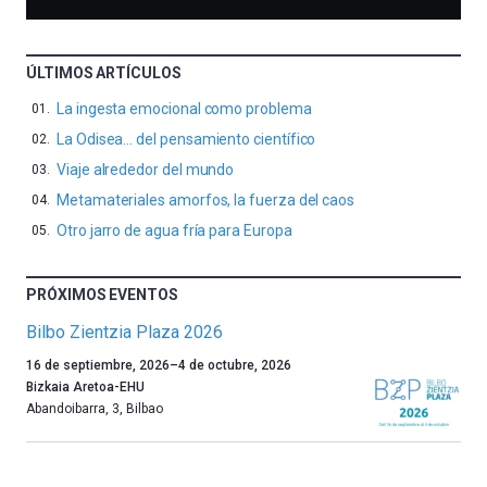
ÚLTIMOS ARTÍCULOS
La ingesta emocional como problema
La Odisea… del pensamiento científico
Viaje alrededor del mundo
Metamateriales amorfos, la fuerza del caos
Otro jarro de agua fría para Europa
PRÓXIMOS EVENTOS
Bilbo Zientzia Plaza 2026
Un
16 de septiembre, 2026
–
4 de octubre, 2026
año
Bizkaia Aretoa-EHU
más,
Abandoibarra, 3
,
Bilbao
Bilbao
dará
la