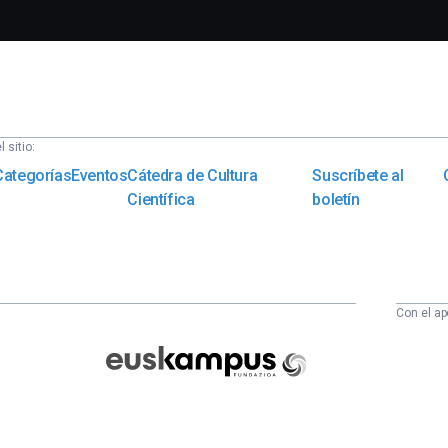
 sitio:
Categorías
Eventos
Cátedra de Cultura
Suscríbete al
Científica
boletín
Con el ap
Euskampus
Fundazioa