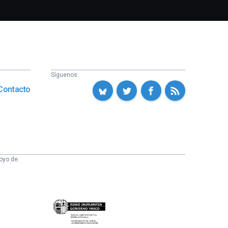
Síguenos:
Contacto
oyo de:
Eusko
Jaurlaritza