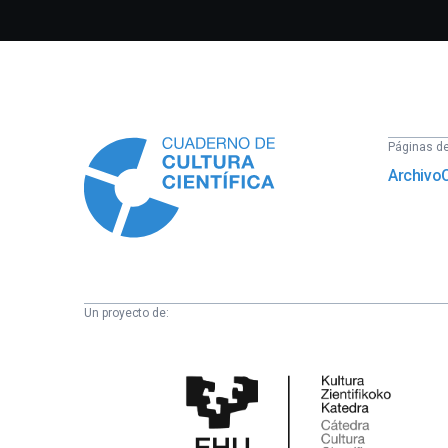
Información
Páginas del
Archivo
Un proyecto de:
Cátedra
de
Cultura
Científica
de