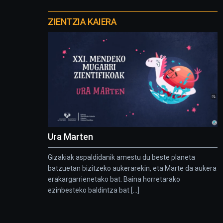
Otros
proyectos
ZIENTZIA KAIERA
Ura Marten
Gizakiak aspaldidanik amestu du beste planeta
batzuetan bizitzeko aukerarekin, eta Marte da aukera
erakargarrienetako bat. Baina horretarako
ezinbesteko baldintza bat [...]