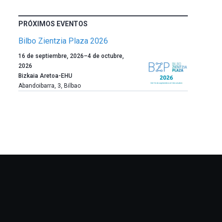
PRÓXIMOS EVENTOS
Bilbo Zientzia Plaza 2026
Un
16 de septiembre, 2026
–
4 de octubre,
año
2026
más,
Bizkaia Aretoa-EHU
Bilbao
Abandoibarra, 3
,
Bilbao
dará
la
bienvenida
al
otoño
con
la
celebración
de
la
novena
edición
de