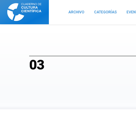
Cuaderno
de
ARCHIVO
CATEGORÍAS
EVE
Cultura
Científica
03