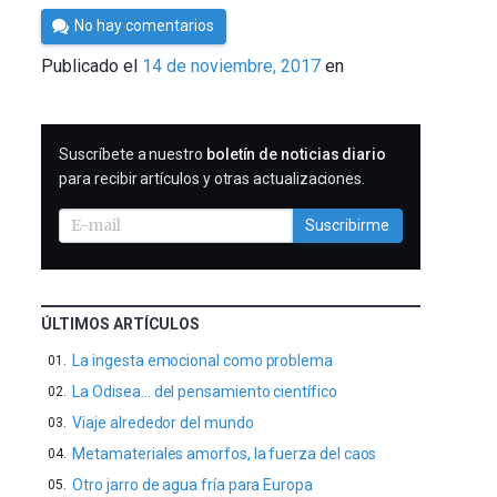
Por
No hay comentarios
Cultura
Publicado el
14 de noviembre, 2017
en
Cientifica
SUSCRIBIRME
Suscríbete a nuestro
boletín de noticias diario
para recibir artículos y otras actualizaciones.
Suscribirme
ÚLTIMOS ARTÍCULOS
La ingesta emocional como problema
La Odisea… del pensamiento científico
Viaje alrededor del mundo
Metamateriales amorfos, la fuerza del caos
Otro jarro de agua fría para Europa