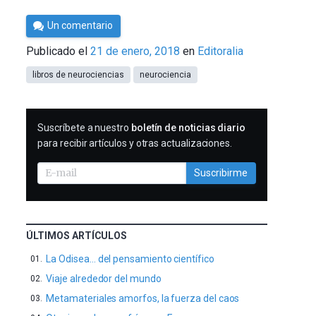
Por
Un comentario
César
Publicado el
21 de enero, 2018
en
Editoralia
Tomé
libros de neurociencias
neurociencia
SUSCRIBIRME
Suscríbete a nuestro
boletín de noticias diario
para recibir artículos y otras actualizaciones.
Suscribirme
ÚLTIMOS ARTÍCULOS
La Odisea… del pensamiento científico
Viaje alrededor del mundo
Metamateriales amorfos, la fuerza del caos