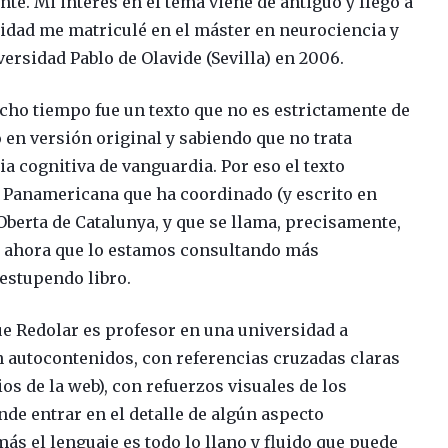
te. Mi interés en el tema viene de antiguo y llegó a
nidad me matriculé en el máster en neurociencia y
ersidad Pablo de Olavide (Sevilla) en 2006.
cho tiempo fue un texto que no es estrictamente de
 en versión original y sabiendo que no trata
ia cognitiva de vanguardia.
Por eso el texto
a Panamericana que ha coordinado (y escrito en
 Oberta de Catalunya, y que se llama, precisamente,
e, ahora que lo estamos consultando más
estupendo libro.
e Redolar es profesor en una universidad a
on autocontenidos, con referencias cruzadas claras
os de la web), con refuerzos visuales de los
de entrar en el detalle de algún aspecto
ás el lenguaje es todo lo llano y fluido que puede