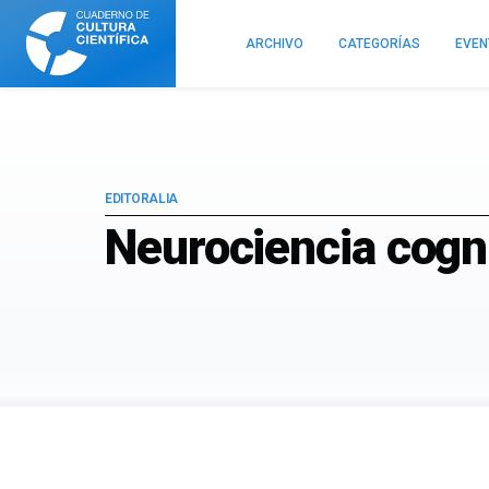
Cuaderno
de
ARCHIVO
CATEGORÍAS
EVE
Cultura
Científica
EDITORALIA
Neurociencia cogni