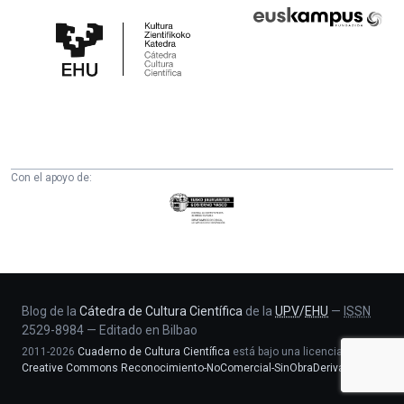
Cátedra
Euskampus
de
Fundazioa
Cultura
Científica
de
la
UPV/EHU
Con el apoyo de:
Eusko
Jaurlaritza
-
Zientzia,
Unibertsitate
eta
Blog de la
Cátedra de Cultura Científica
de la
UPV
/
EHU
—
ISSN
2529-8984
—
Editado en Bilbao
Berrikuntza
2011-2026
Cuaderno de Cultura Científica
está bajo una licencia
saila
Creative Commons Reconocimiento-NoComercial-SinObraDerivada 4.0