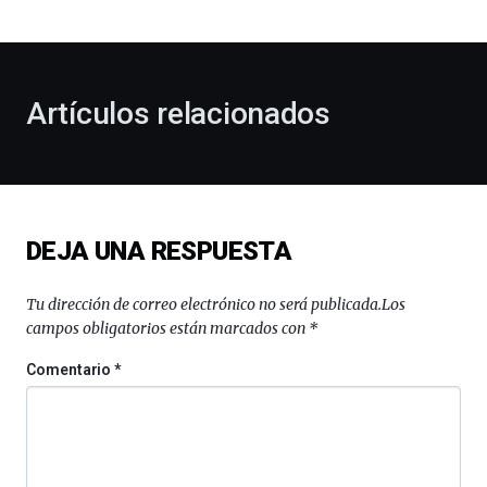
bienvenida
al
otoño
con
la
Artículos relacionados
celebración
de
la
novena
edición
de
DEJA UNA RESPUESTA
Bilbo
Zientzia
Plaza
Tu dirección de correo electrónico no será publicada.
Los
(BZP),
campos obligatorios están marcados con
*
un
festival
Comentario
*
que
llenará
la
ciudad
de
monólogos,