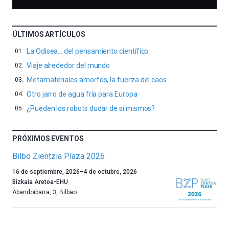
ÚLTIMOS ARTÍCULOS
La Odisea… del pensamiento científico
Viaje alrededor del mundo
Metamateriales amorfos, la fuerza del caos
Otro jarro de agua fría para Europa
¿Pueden los robots dudar de sí mismos?
PRÓXIMOS EVENTOS
Bilbo Zientzia Plaza 2026
Un
16 de septiembre, 2026
–
4 de octubre, 2026
año
Bizkaia Aretoa-EHU
más,
Abandoibarra, 3
,
Bilbao
Bilbao
dará
la