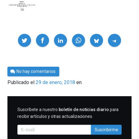
Compartir
Por
No hay comentarios
César
Publicado el
29 de enero, 2018
en
Tomé
SUSCRIBIRME
Suscríbete a nuestro
boletín de noticias diario
para
recibir artículos y otras actualizaciones.
Suscribirme