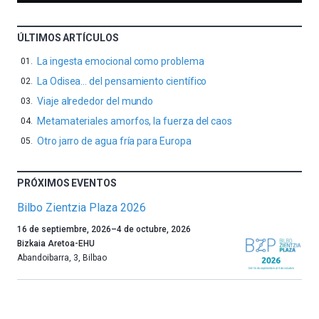
ÚLTIMOS ARTÍCULOS
La ingesta emocional como problema
La Odisea… del pensamiento científico
Viaje alrededor del mundo
Metamateriales amorfos, la fuerza del caos
Otro jarro de agua fría para Europa
PRÓXIMOS EVENTOS
Bilbo Zientzia Plaza 2026
Un
16 de septiembre, 2026
–
4 de octubre, 2026
año
Bizkaia Aretoa-EHU
más,
Abandoibarra, 3
,
Bilbao
Bilbao
dará
la
bienvenida