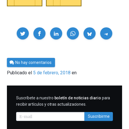
Compartir
Por
No hay comentarios
César
Publicado el
5 de febrero, 2018
en
Tomé
SUSCRIBIRME
Suscríbete a nuestro
boletín de noticias diario
para
recibir artículos y otras actualizaciones.
Suscribirme