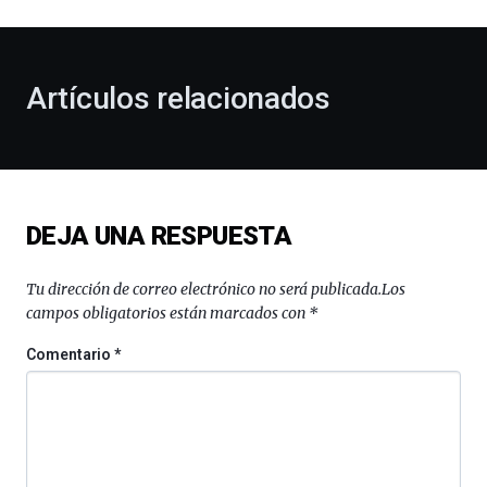
al
otoño
con
la
Artículos relacionados
celebración
de
la
novena
edición
de
DEJA UNA RESPUESTA
Bilbo
Zientzia
Plaza
Tu dirección de correo electrónico no será publicada.
Los
(BZP),
campos obligatorios están marcados con
*
un
festival
Comentario
*
que
llenará
la
ciudad
de
monólogos,