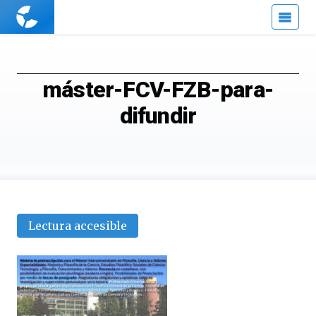
Cuaderno
de
Cultura
Científica
máster-FCV-FZB-para-
difundir
Lectura accesible