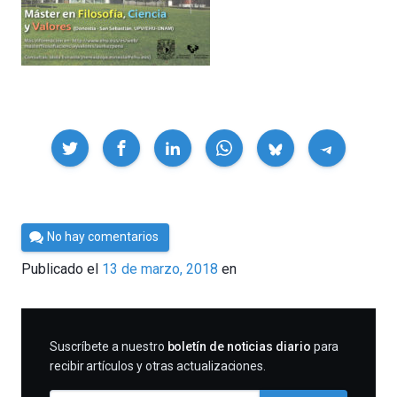
Compartir
Por
No hay comentarios
César
Publicado el
13 de marzo, 2018
en
Tomé
SUSCRIBIRME
Suscríbete a nuestro
boletín de noticias diario
para
recibir artículos y otras actualizaciones.