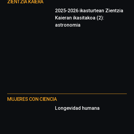
proyectos
ZIENTZIA KAIERA
2025-2026 ikasturtean Zientzia
Kaieran ikasitakoa (2):
astronomia
MUJERES CON CIENCIA
Longevidad humana