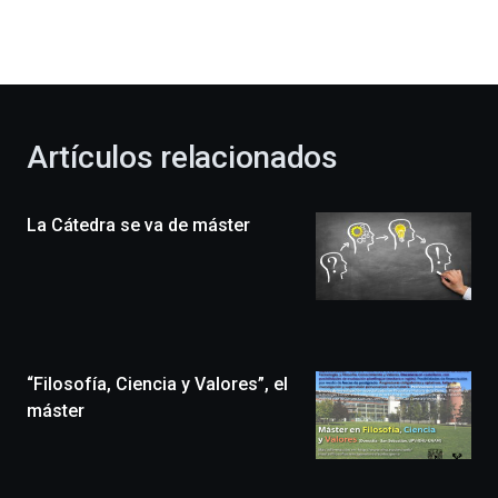
dará
la
bienvenida
al
otoño
con
la
Artículos relacionados
celebración
de
la
La Cátedra se va de máster
novena
edición
de
Bilbo
Zientzia
Plaza
(BZP),
“Filosofía, Ciencia y Valores”, el
un
festival
máster
que
llenará
la
ciudad