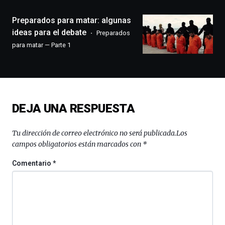
de
monólogos,
Preparados para matar: algunas
exposiciones,
ideas para el debate
Preparados
conferencias,
para matar — Parte 1
docufórums
y
espectáculos
de
ciencia
del
DEJA UNA RESPUESTA
16
de
septiembre
Tu dirección de correo electrónico no será publicada.
Los
al
campos obligatorios están marcados con
*
4
de
Comentario
*
octubre.
La
iniciativa,
organizada
por
la