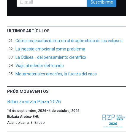
Suscribirme
ÚLTIMOS ARTÍCULOS
Cómo los jesuitas domaron al dragón chino de los eclipses
La ingesta emocional como problema
La Odisea… del pensamiento científico
Viaje alrededor del mundo
Metamateriales amorfos, la fuerza del caos
PRÓXIMOS EVENTOS
Bilbo Zientzia Plaza 2026
Un
16 de septiembre, 2026
–
4 de octubre, 2026
año
Bizkaia Aretoa-EHU
más,
Abandoibarra, 3
,
Bilbao
Bilbao