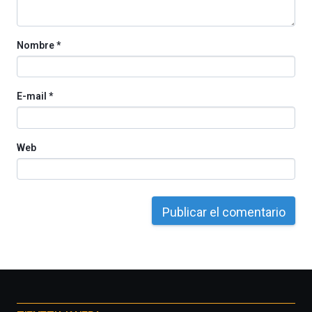
Cátedra…
Nombre
*
E-mail
*
Web
Otros