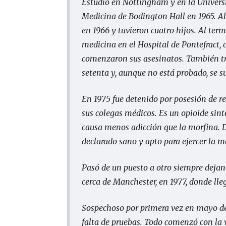
Estudió en Nottingham y en la Universi
Medicina de Bodington Hall en 1965. All
en 1966 y tuvieron cuatro hijos. Al ter
medicina en el Hospital de Pontefract, 
comenzaron sus asesinatos. También tra
setenta y, aunque no está probado, se 
En 1975 fue detenido por posesión de re
sus colegas médicos. Es un opioide sint
causa menos adicción que la morfina. D
declarado sano y apto para ejercer la m
Pasó de un puesto a otro siempre dejan
cerca de Manchester, en 1977, donde lleg
Sospechoso por primera vez en mayo de 
falta de pruebas. Todo comenzó con la 