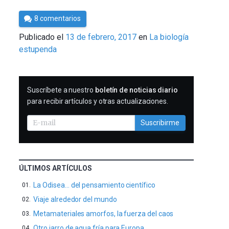
Por
8 comentarios
César
Publicado el
13 de febrero, 2017
en
La biología
Tomé
estupenda
SUSCRIBIRME
Suscríbete a nuestro
boletín de noticias diario
para recibir artículos y otras actualizaciones.
Suscribirme
ÚLTIMOS ARTÍCULOS
La Odisea… del pensamiento científico
Viaje alrededor del mundo
Metamateriales amorfos, la fuerza del caos
Otro jarro de agua fría para Europa