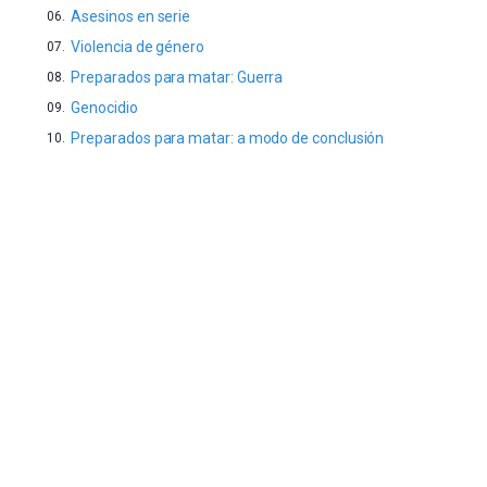
edición
Asesinos en serie
de
Bilbo
Violencia de género
Zientzia
Preparados para matar: Guerra
Plaza
Genocidio
(BZP),
un
Preparados para matar: a modo de conclusión
festival
que
llenará
la
ciudad
de
monólogos,
exposiciones,
conferencias,
docufórums
y
espectáculos
de
ciencia
del
16