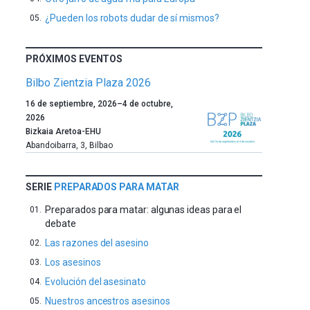
¿Pueden los robots dudar de sí mismos?
PRÓXIMOS EVENTOS
Bilbo Zientzia Plaza 2026
Un
16 de septiembre, 2026
–
4 de octubre,
año
2026
más,
Bizkaia Aretoa-EHU
Bilbao
Abandoibarra, 3
,
Bilbao
dará
la
bienvenida
SERIE
PREPARADOS PARA MATAR
al
Preparados para matar: algunas ideas para el
otoño
debate
con
la
Las razones del asesino
celebración
Los asesinos
de
Evolución del asesinato
la
novena
Nuestros ancestros asesinos