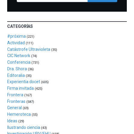
de
la
novena
edición
CATEGORÍAS
de
Bilbo
#próxima
(221)
Zientzia
Actividad
(111)
Plaza
Catástrofe Ultravioleta
(35)
(BZP),
CIC Network
(74)
un
Conferencia
(731)
festival
Dra. Shora
(36)
que
Editoralia
(35)
llenará
Experientia docet
(605)
la
Firma invitada
(425)
ciudad
Frontera
(167)
de
Fronteras
monólogos,
(587)
General
exposiciones,
(69)
conferencias,
Hemeroteca
(55)
docufórums
Ideas
(29)
y
Ilustrando ciencia
(43)
espectáculos
Investigación UPV/EHU