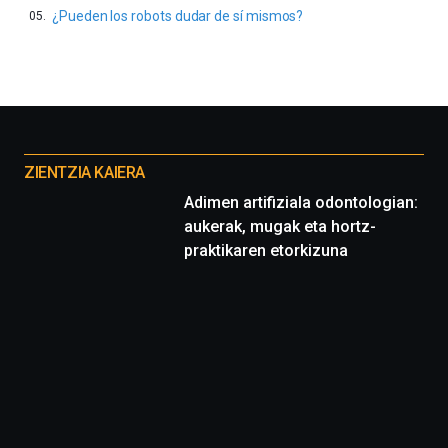
¿Pueden los robots dudar de sí mismos?
Otros
proyectos
ZIENTZIA KAIERA
Adimen artifiziala odontologian:
aukerak, mugak eta hortz-
praktikaren etorkizuna