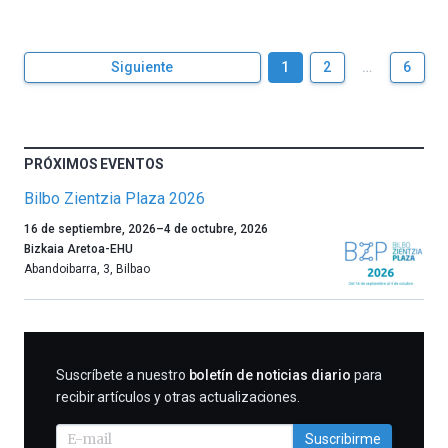
Siguiente
1
2
…
6
PRÓXIMOS EVENTOS
Bilbo Zientzia Plaza 2026
Un
16 de septiembre, 2026
–
4 de octubre, 2026
año
Bizkaia Aretoa-EHU
más,
Abandoibarra, 3
,
Bilbao
Bilbao
dará
la
bienvenida
al
SUSCRIBIRME
Suscríbete a nuestro
boletín de noticias diario
para
otoño
recibir artículos y otras actualizaciones.
con
la
Suscribirme
celebración