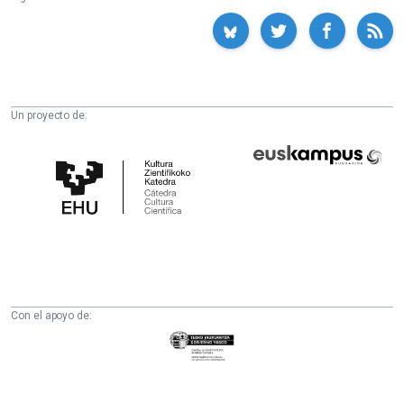
Un proyecto de:
Cátedra
Euskampus
de
Fundazioa
Cultura
Científica
de
la
UPV/EHU
Con el apoyo de:
Eusko
Jaurlaritza
-