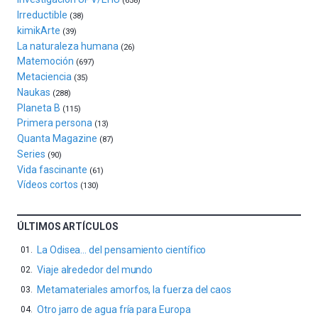
(658)
de
Irreductible
(38)
ciencia
kimikArte
(39)
del
La naturaleza humana
(26)
16
Matemoción
(697)
de
Metaciencia
(35)
septiembre
Naukas
al
(288)
Planeta B
4
(115)
de
Primera persona
(13)
octubre.
Quanta Magazine
(87)
La
Series
(90)
iniciativa,
Vida fascinante
(61)
organizada
Vídeos cortos
(130)
por
la
Cátedra…
ÚLTIMOS ARTÍCULOS
La Odisea… del pensamiento científico
Viaje alrededor del mundo
Metamateriales amorfos, la fuerza del caos
Otro jarro de agua fría para Europa