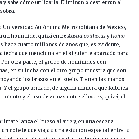
a y sabe cómo utilizarla. Eliminan o destierran al
 sobra.
la Universidad Autónoma Metropolitana de México,
ta un homínido, quizá entre
Australopithecus
y
Homo
as hace cuatro millones de años que, es evidente,
la fecha que menciona en el siguiente apartado para
 Por otra parte, el grupo de homínidos con
as, en su lucha con el otro grupo muestra que son
apoyando los brazos en el suelo. Tienen las manos
ma. Y el grupo armado, de alguna manera que Kubrick
imiento y el uso de armas entre ellos. Es, quizá, el
 primate lanza el hueso al aire y, en una escena
 un cohete que viaja a una estación espacial entre la
 flota en el aire, sin gravedad, un bolígrafo que se