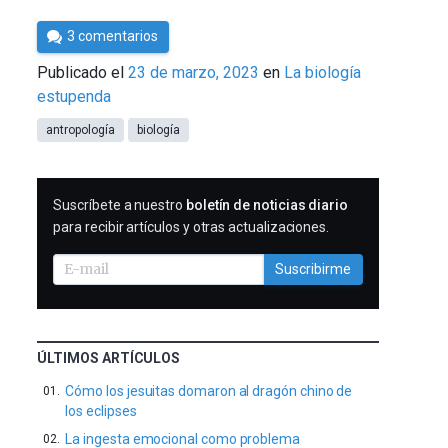
Por
3 comentarios
César
Publicado el
23 de marzo, 2023
en
La biología
Tomé
estupenda
antropología
biología
SUSCRIBIRME
Suscríbete a nuestro
boletín de noticias diario
para recibir artículos y otras actualizaciones.
Suscribirme
ÚLTIMOS ARTÍCULOS
Cómo los jesuitas domaron al dragón chino de
los eclipses
La ingesta emocional como problema