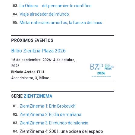
La Odisea… del pensamiento científico
Viaje alrededor del mundo
Metamateriales amorfos, la fuerza del caos
PRÓXIMOS EVENTOS
Bilbo Zientzia Plaza 2026
Un
16 de septiembre, 2026
–
4 de octubre,
año
2026
más,
Bizkaia Aretoa-EHU
Bilbao
Abandoibarra, 3
,
Bilbao
dará
la
bienvenida
SERIE
ZIENTZINEMA
al
ZientZinema 1: Erin Brokovich
otoño
con
ZientZinema 2: El día de mañana
la
ZientZinema 3: El mundo del silencio
celebración
ZientZinema 4: 2001, una odisea del espacio
de