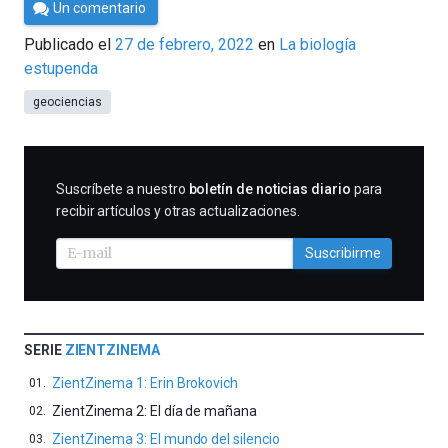
Por
Un comentario
César
Publicado el
27 de febrero, 2022
en
La biología
Tomé
estupenda
geociencias
SUSCRIBIRME
Suscríbete a nuestro
boletín de noticias diario
para
recibir artículos y otras actualizaciones.
Suscribirme
SERIE
ZIENTZINEMA
ZientZinema 1: Erin Brokovich
ZientZinema 2: El día de mañana
ZientZinema 3: El mundo del silencio