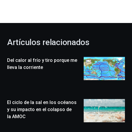
dará
la
bienvenida
al
otoño
con
la
Artículos relacionados
celebración
de
la
Del calor al frío y tiro porque me
novena
edición
lleva la corriente
de
Bilbo
Zientzia
Plaza
(BZP),
El ciclo de la sal en los océanos
un
festival
y su impacto en el colapso de
que
la AMOC
llenará
la
ciudad