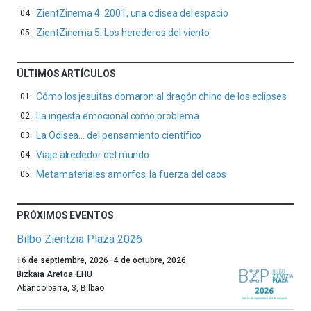
ZientZinema 4: 2001, una odisea del espacio
ZientZinema 5: Los herederos del viento
ÚLTIMOS ARTÍCULOS
Cómo los jesuitas domaron al dragón chino de los eclipses
La ingesta emocional como problema
La Odisea… del pensamiento científico
Viaje alrededor del mundo
Metamateriales amorfos, la fuerza del caos
PRÓXIMOS EVENTOS
Bilbo Zientzia Plaza 2026
Un
16 de septiembre, 2026
–
4 de octubre, 2026
año
Bizkaia Aretoa-EHU
más,
Abandoibarra, 3
,
Bilbao
Bilbao