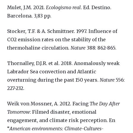
Mulet, J.M. 2021.
Ecologismo real
. Ed. Destino.
Barcelona. 3,83 pp.
Stocker, T.F. & A. Schmittner. 1997. Influence of
CO2 emission rates on the stability of the
thermohaline circulation.
Nature
388: 862-865.
Thornalley, D.J.R. et al. 2018. Anomalously weak
Labrador Sea convection and Atlantic
overturning during the past 150 years.
Nature
556:
227-232.
Weik von Mossner, A. 2012. Facing
The Day After
Tomorrow
: Filmed disaster, emotional
engagement, and climate risk perception. En
“
American environments: Climate-Cultures-