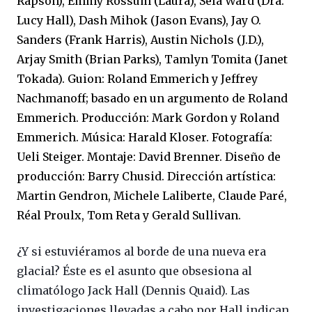
Rapson), Emmy Rossum (Laura), Sela Ward (Dra.
Lucy Hall), Dash Mihok (Jason Evans), Jay O.
Sanders (Frank Harris), Austin Nichols (J.D.),
Arjay Smith (Brian Parks), Tamlyn Tomita (Janet
Tokada).
Guion:
Roland Emmerich y Jeffrey
Nachmanoff; basado en un argumento de Roland
Emmerich.
Producción:
Mark Gordon y Roland
Emmerich.
Música:
Harald Kloser.
Fotografía:
Ueli Steiger.
Montaje:
David Brenner.
Diseño de
producción:
Barry Chusid.
Dirección artística:
Martin Gendron, Michele Laliberte, Claude Paré,
Réal Proulx, Tom Reta y Gerald Sullivan.
¿Y si estuviéramos al borde de una nueva era
glacial? Éste es el asunto que obsesiona al
climatólogo Jack Hall (Dennis Quaid). Las
investigaciones llevadas a cabo por Hall indican