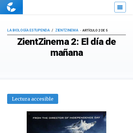
Cuaderno
de
Cultura
Científica
LA BIOLOGÍA ESTUPENDA
ZIENTZINEMA
ARTÍCULO 2 DE 5
ZientZinema 2: El día de
mañana
Lectura accesible