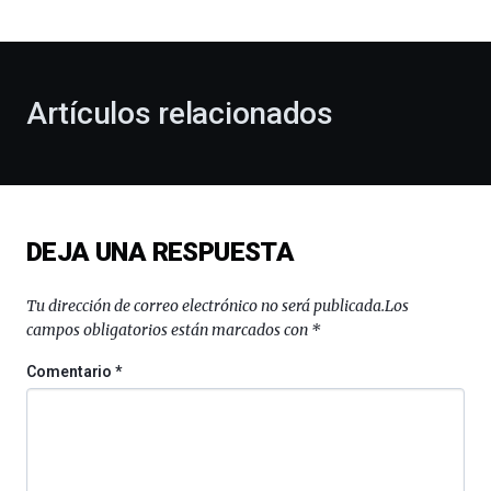
bienvenida
al
otoño
con
la
Artículos relacionados
celebración
de
la
novena
edición
de
DEJA UNA RESPUESTA
Bilbo
Zientzia
Plaza
Tu dirección de correo electrónico no será publicada.
Los
(BZP),
campos obligatorios están marcados con
*
un
festival
Comentario
*
que
llenará
la
ciudad
de
monólogos,