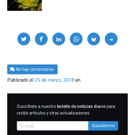
Compartir
Por
No hay comentarios
Cultura
Publicado el
25 de marzo, 2018
en
Cientifica
SUSCRIBIRME
Suscríbete a nuestro
boletín de noticias diario
para
recibir artículos y otras actualizaciones.
Suscribirme