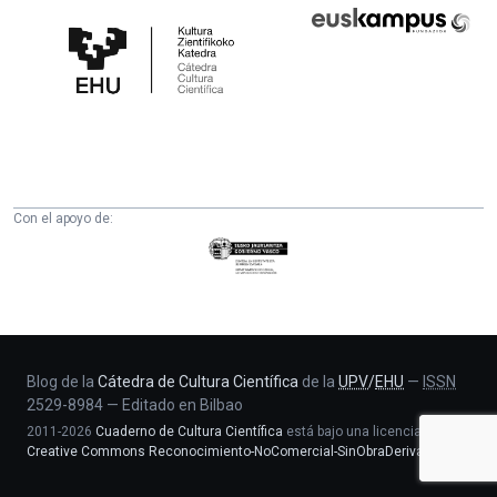
Cátedra
Euskampus
de
Fundazioa
Cultura
Científica
de
la
UPV/EHU
Con el apoyo de:
Eusko
Jaurlaritza
-
Zientzia,
Unibertsitate
eta
Blog de la
Cátedra de Cultura Científica
de la
UPV
/
EHU
—
ISSN
2529-8984
—
Editado en Bilbao
Berrikuntza
2011-2026
Cuaderno de Cultura Científica
está bajo una licencia
saila
Creative Commons Reconocimiento-NoComercial-SinObraDerivada 4.0