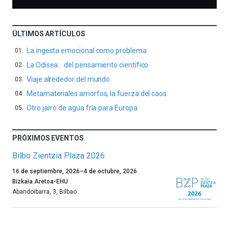
ÚLTIMOS ARTÍCULOS
La ingesta emocional como problema
La Odisea… del pensamiento científico
Viaje alrededor del mundo
Metamateriales amorfos, la fuerza del caos
Otro jarro de agua fría para Europa
PRÓXIMOS EVENTOS
Bilbo Zientzia Plaza 2026
Un
16 de septiembre, 2026
–
4 de octubre, 2026
año
Bizkaia Aretoa-EHU
más,
Abandoibarra, 3
,
Bilbao
Bilbao
dará
la