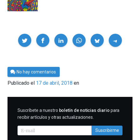
Compartir
Por
No hay comentarios
César
Publicado el
17 de abril, 2018
en
Tomé
SUSCRIBIRME
Suscríbete a nuestro
boletín de noticias diario
para
recibir artículos y otras actualizaciones.
Suscribirme