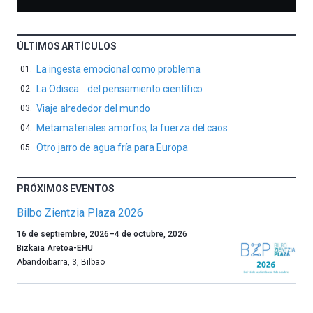
ÚLTIMOS ARTÍCULOS
La ingesta emocional como problema
La Odisea… del pensamiento científico
Viaje alrededor del mundo
Metamateriales amorfos, la fuerza del caos
Otro jarro de agua fría para Europa
PRÓXIMOS EVENTOS
Bilbo Zientzia Plaza 2026
Un
16 de septiembre, 2026
–
4 de octubre, 2026
año
Bizkaia Aretoa-EHU
más,
Abandoibarra, 3
,
Bilbao
Bilbao
dará
la