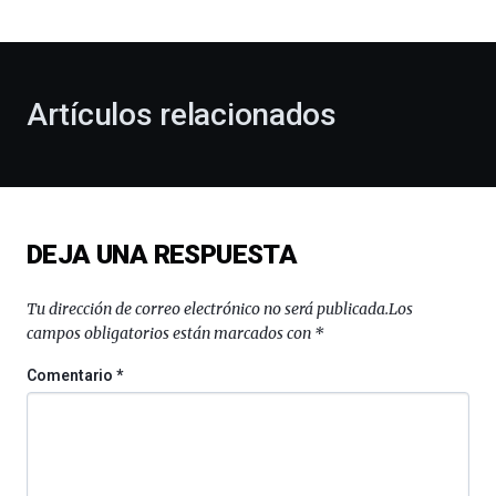
bienvenida
al
otoño
con
la
Artículos relacionados
celebración
de
la
novena
edición
de
DEJA UNA RESPUESTA
Bilbo
Zientzia
Plaza
Tu dirección de correo electrónico no será publicada.
Los
(BZP),
campos obligatorios están marcados con
*
un
festival
Comentario
*
que
llenará
la
ciudad
de
monólogos,