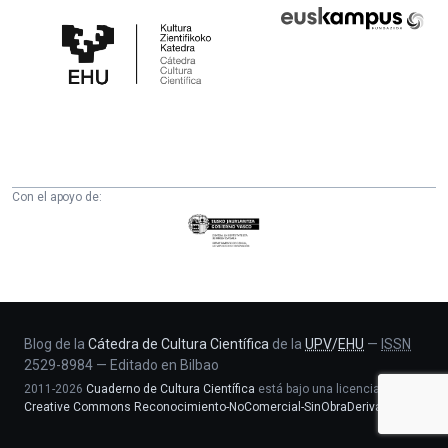
Cátedra
Euskampus
de
Fundazioa
Cultura
Científica
de
la
UPV/EHU
Con el apoyo de:
Eusko
Jaurlaritza
-
Zientzia,
Unibertsitate
eta
Blog de la
Cátedra de Cultura Científica
de la
UPV
/
EHU
—
ISSN
2529-8984
—
Editado en Bilbao
Berrikuntza
2011-2026
Cuaderno de Cultura Científica
está bajo una licencia
saila
Creative Commons Reconocimiento-NoComercial-SinObraDerivada 4.0