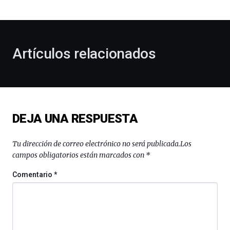
bienvenida
al
otoño
con
la
Artículos relacionados
celebración
de
la
novena
edición
de
DEJA UNA RESPUESTA
Bilbo
Zientzia
Plaza
Tu dirección de correo electrónico no será publicada.
Los
(BZP),
campos obligatorios están marcados con
*
un
festival
Comentario
*
que
llenará
la
ciudad
de
monólogos,