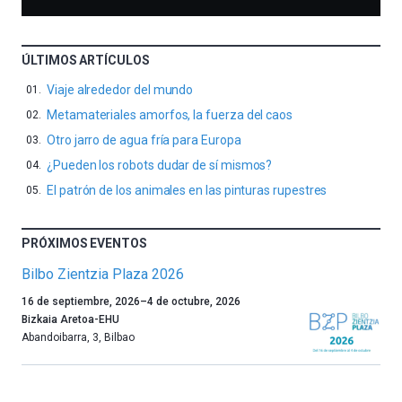
ÚLTIMOS ARTÍCULOS
Viaje alrededor del mundo
Metamateriales amorfos, la fuerza del caos
Otro jarro de agua fría para Europa
¿Pueden los robots dudar de sí mismos?
El patrón de los animales en las pinturas rupestres
PRÓXIMOS EVENTOS
Bilbo Zientzia Plaza 2026
Un
16 de septiembre, 2026
–
4 de octubre, 2026
año
Bizkaia Aretoa-EHU
más,
Abandoibarra, 3
,
Bilbao
Bilbao
dará
la