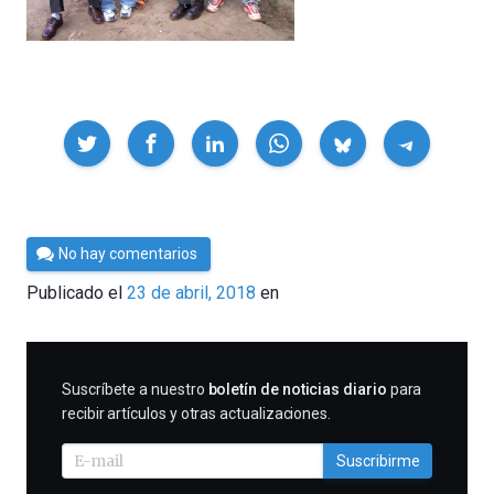
Compartir
Por
No hay comentarios
César
Publicado el
23 de abril, 2018
en
Tomé
SUSCRIBIRME
Suscríbete a nuestro
boletín de noticias diario
para
recibir artículos y otras actualizaciones.
Suscribirme