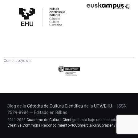
Cátedra
Euskampus
de
Fundazioa
Cultura
Científica
de
la
UPV/EHU
Con el apoyo de:
Eusko
Jaurlaritza
-
Zientzia,
Unibertsitate
eta
Blog de la
Cátedra de Cultura Científica
de la
UPV
/
EHU
—
ISSN
2529-8984
—
Editado en Bilbao
Berrikuntza
2011-2026
Cuaderno de Cultura Científica
está bajo una licencia
saila
Creative Commons Reconocimiento-NoComercial-SinObraDerivada 4.0