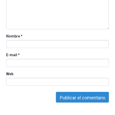
iniciativa,
organizada
por
la
Cátedra…
Nombre
*
E-mail
*
Web