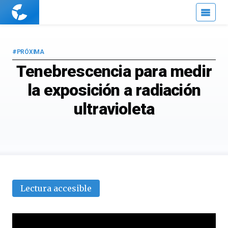
Cuaderno
de
Cultura
Científica
#PRÓXIMA
Tenebrescencia para medir
la exposición a radiación
ultravioleta
Lectura accesible