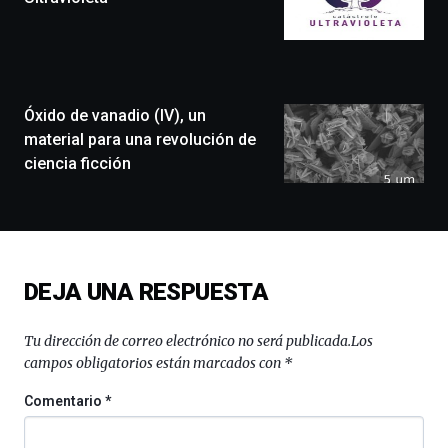
que
llenará
la
ciudad
de
monólogos,
Óxido de vanadio (IV), un
exposiciones,
material para una revolución de
conferencias,
ciencia ficción
docufórums
y
espectáculos
de
ciencia
del
DEJA UNA RESPUESTA
16
de
septiembre
Tu dirección de correo electrónico no será publicada.
Los
al
campos obligatorios están marcados con
*
4
de
Comentario
*
octubre.
La