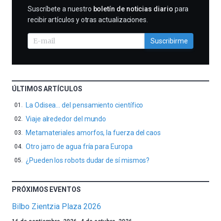
SUSCRIBIRME
Suscríbete a nuestro
boletín de noticias diario
para
recibir artículos y otras actualizaciones.
Suscribirme
ÚLTIMOS ARTÍCULOS
La Odisea… del pensamiento científico
Viaje alrededor del mundo
Metamateriales amorfos, la fuerza del caos
Otro jarro de agua fría para Europa
¿Pueden los robots dudar de sí mismos?
PRÓXIMOS EVENTOS
Bilbo Zientzia Plaza 2026
Un