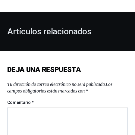
bienvenida
al
otoño
con
la
Artículos relacionados
celebración
de
la
novena
edición
de
DEJA UNA RESPUESTA
Bilbo
Zientzia
Plaza
Tu dirección de correo electrónico no será publicada.
Los
(BZP),
campos obligatorios están marcados con
*
un
festival
Comentario
*
que
llenará
la
ciudad
de
monólogos,