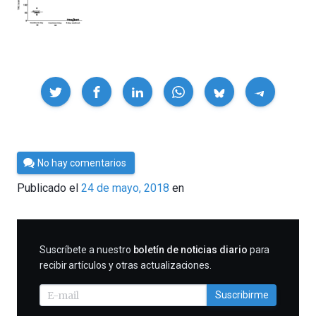
Compartir
Por
No hay comentarios
César
Publicado el
24 de mayo, 2018
en
Tomé
SUSCRIBIRME
Suscríbete a nuestro
boletín de noticias diario
para
recibir artículos y otras actualizaciones.
Suscribirme