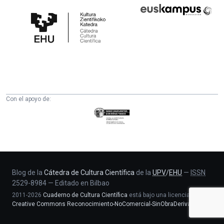
Cátedra
Euskampus
de
Fundazioa
Cultura
Científica
de
la
UPV/EHU
Con el apoyo de:
Eusko
Jaurlaritza
-
Zientzia,
Unibertsitate
eta
Blog de la
Cátedra de Cultura Científica
de la
UPV
/
EHU
—
ISSN
2529-8984
—
Editado en Bilbao
Berrikuntza
2011-2026
Cuaderno de Cultura Científica
está bajo una licencia
saila
Creative Commons Reconocimiento-NoComercial-SinObraDerivada 4.0