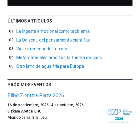
ÚLTIMOS ARTÍCULOS
La ingesta emocional como problema
La Odisea… del pensamiento científico
Viaje alrededor del mundo
Metamateriales amorfos, la fuerza del caos
Otro jarro de agua fría para Europa
PRÓXIMOS EVENTOS
Bilbo Zientzia Plaza 2026
Un
16 de septiembre, 2026
–
4 de octubre, 2026
año
Bizkaia Aretoa-EHU
más,
Abandoibarra, 3
,
Bilbao
Bilbao
dará
la