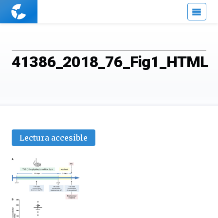
Cuaderno
de
Cultura
Científica
41386_2018_76_Fig1_HTML
Lectura accesible