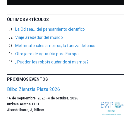
ÚLTIMOS ARTÍCULOS
La Odisea… del pensamiento científico
Viaje alrededor del mundo
Metamateriales amorfos, la fuerza del caos
Otro jarro de agua fría para Europa
¿Pueden los robots dudar de sí mismos?
PRÓXIMOS EVENTOS
Bilbo Zientzia Plaza 2026
Un
16 de septiembre, 2026
–
4 de octubre, 2026
año
Bizkaia Aretoa-EHU
más,
Abandoibarra, 3
,
Bilbao
Bilbao
dará
la