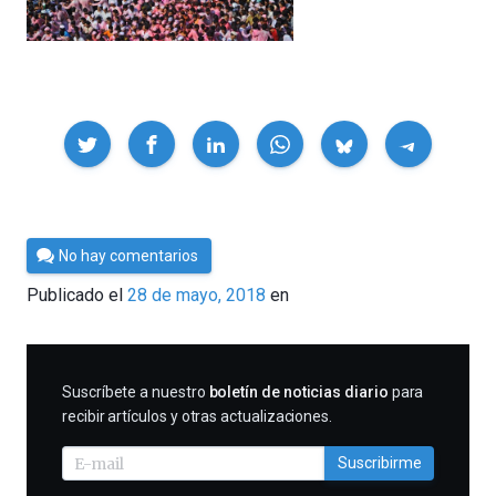
Compartir
Por
No hay comentarios
César
Publicado el
28 de mayo, 2018
en
Tomé
SUSCRIBIRME
Suscríbete a nuestro
boletín de noticias diario
para
recibir artículos y otras actualizaciones.
Suscribirme