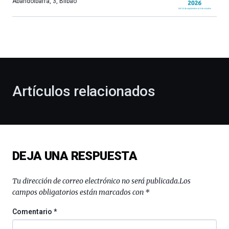
más,
Abandoibarra, 3
,
Bilbao
Bilbao
dará
la
bienvenida
al
otoño
con
la
Artículos relacionados
celebración
de
la
novena
edición
de
DEJA UNA RESPUESTA
Bilbo
Zientzia
Plaza
Tu dirección de correo electrónico no será publicada.
Los
(BZP),
campos obligatorios están marcados con
*
un
festival
Comentario
*
que
llenará