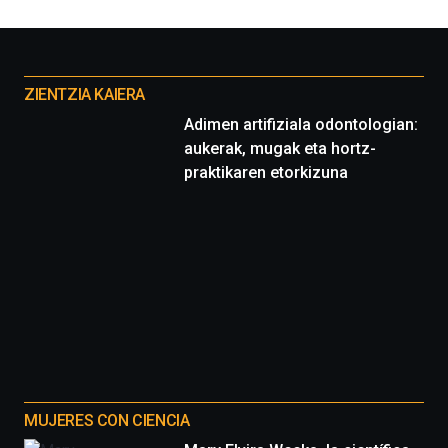
por
la
Cátedra…
Otros
proyectos
ZIENTZIA KAIERA
Adimen artifiziala odontologian:
aukerak, mugak eta hortz-
praktikaren etorkizuna
MUJERES CON CIENCIA