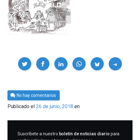
Compartir
Por
No hay comentarios
César
Publicado el
26 de junio, 2018
en
Tomé
SUSCRIBIRME
Suscríbete a nuestro
boletín de noticias diario
para