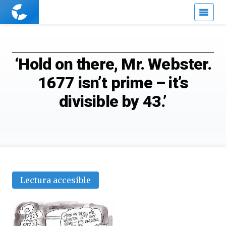
Cuaderno
de
Cultura
Científica
‘Hold on there, Mr. Webster.
1677 isn’t prime – it’s
divisible by 43.’
Lectura accesible