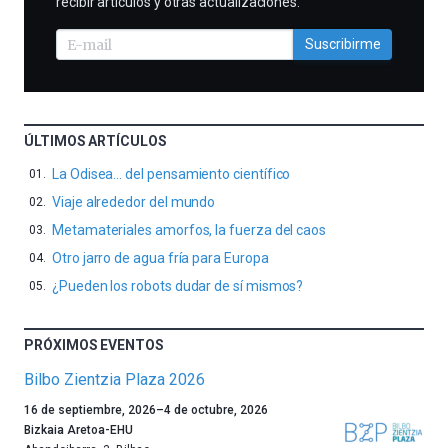
recibir artículos y otras actualizaciones.
Suscribirme
ÚLTIMOS ARTÍCULOS
La Odisea… del pensamiento científico
Viaje alrededor del mundo
Metamateriales amorfos, la fuerza del caos
Otro jarro de agua fría para Europa
¿Pueden los robots dudar de sí mismos?
PRÓXIMOS EVENTOS
Bilbo Zientzia Plaza 2026
Un
16 de septiembre, 2026
–
4 de octubre, 2026
año
Bizkaia Aretoa-EHU