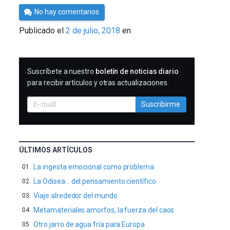
Por
No hay comentarios
César
Publicado el
2 de julio, 2018
en
Tomé
SUSCRIBIRME
Suscríbete a nuestro
boletín de noticias diario
para recibir artículos y otras actualizaciones.
Suscribirme
ÚLTIMOS ARTÍCULOS
La ingesta emocional como problema
La Odisea… del pensamiento científico
Viaje alrededor del mundo
Metamateriales amorfos, la fuerza del caos
Otro jarro de agua fría para Europa