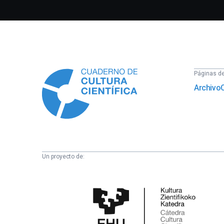
Información
Páginas del
Archivo
Un proyecto de:
Cátedra
de
Cultura
Científica
de