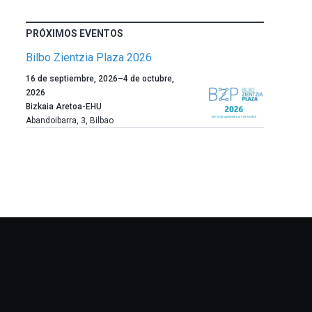
PRÓXIMOS EVENTOS
Bilbo Zientzia Plaza 2026
Un
16 de septiembre, 2026
–
4 de octubre,
año
2026
más,
Bizkaia Aretoa-EHU
Bilbao
Abandoibarra, 3
,
Bilbao
dará
la
bienvenida
al
otoño
con
la
celebración
de
la
novena
edición
de