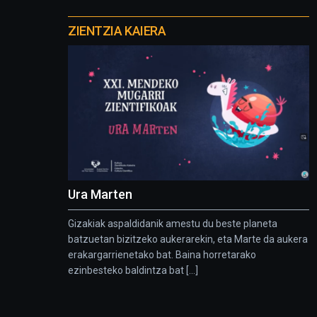
Otros
proyectos
ZIENTZIA KAIERA
Ura Marten
Gizakiak aspaldidanik amestu du beste planeta
batzuetan bizitzeko aukerarekin, eta Marte da aukera
erakargarrienetako bat. Baina horretarako
ezinbesteko baldintza bat [...]