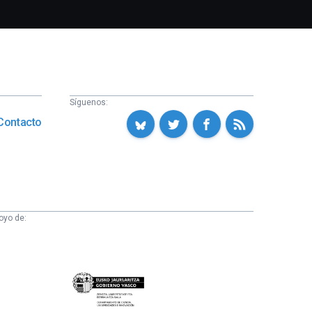
Síguenos:
Contacto
oyo de:
Eusko
Jaurlaritza