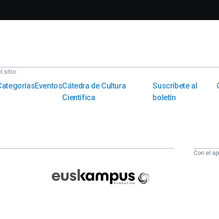
 sitio:
Categorías
Eventos
Cátedra de Cultura
Suscríbete al
Científica
boletín
Con el ap
Euskampus
Fundazioa