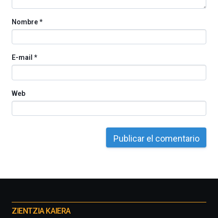
Nombre
*
E-mail
*
Web
Otros
proyectos
ZIENTZIA KAIERA