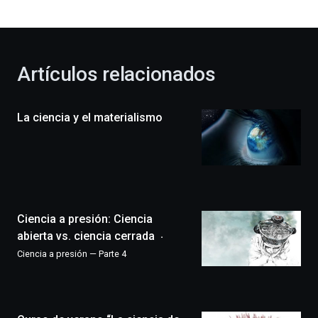
bienvenida
al
otoño
con
la
Artículos relacionados
celebración
de
la
La ciencia y el materialismo
novena
edición
de
Bilbo
Zientzia
Plaza
(BZP),
Ciencia a presión: Ciencia
un
festival
abierta vs. ciencia cerrada
que
Ciencia a presión — Parte 4
llenará
la
ciudad
de
monólogos,