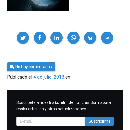
Compartir
Por
No hay comentarios
César
Publicado el
4 de julio, 2018
en
Tomé
SUSCRIBIRME
Suscríbete a nuestro
boletín de noticias diario
para
recibir artículos y otras actualizaciones.
Suscribirme