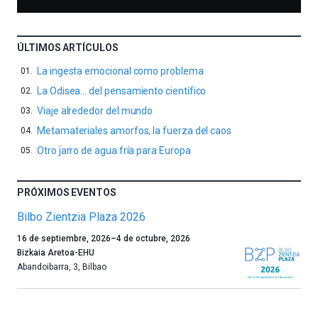
ÚLTIMOS ARTÍCULOS
La ingesta emocional como problema
La Odisea… del pensamiento científico
Viaje alrededor del mundo
Metamateriales amorfos, la fuerza del caos
Otro jarro de agua fría para Europa
PRÓXIMOS EVENTOS
Bilbo Zientzia Plaza 2026
Un
16 de septiembre, 2026
–
4 de octubre, 2026
año
Bizkaia Aretoa-EHU
más,
Abandoibarra, 3
,
Bilbao
Bilbao
dará
la