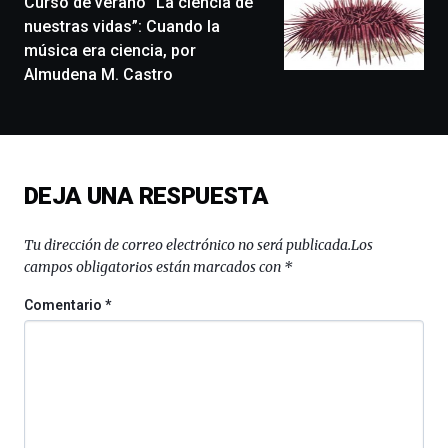
Curso de verano “La ciencia de
exposiciones,
nuestras vidas”: Cuando la
conferencias,
música era ciencia, por
docufórums
Almudena M. Castro
y
espectáculos
de
ciencia
del
16
DEJA UNA RESPUESTA
de
septiembre
al
Tu dirección de correo electrónico no será publicada.
Los
4
campos obligatorios están marcados con
*
de
octubre.
Comentario
*
La
iniciativa,
organizada
por
la
Cátedra…