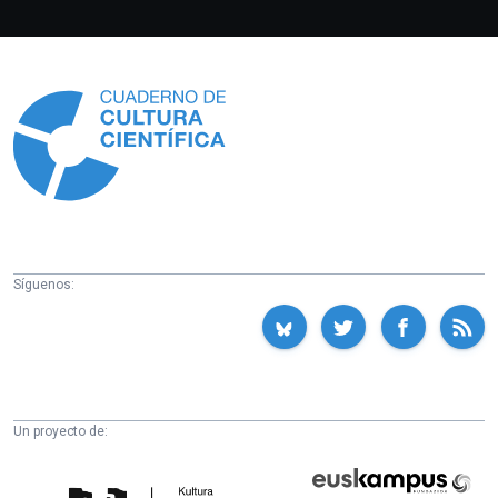
Información
Síguenos:
Un proyecto de:
Cátedra
Euskampus
de
Fundazioa