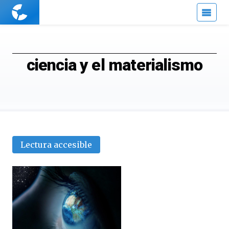
Cuaderno
de
Cultura
Científica
ciencia y el materialismo
Lectura accesible