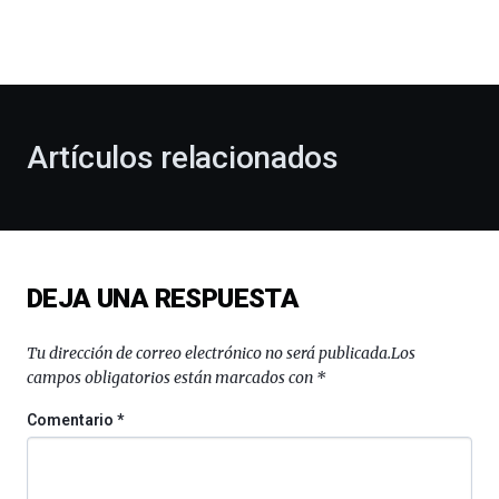
dará
la
bienvenida
al
otoño
con
la
Artículos relacionados
celebración
de
la
novena
edición
de
DEJA UNA RESPUESTA
Bilbo
Zientzia
Plaza
Tu dirección de correo electrónico no será publicada.
Los
(BZP),
campos obligatorios están marcados con
*
un
festival
Comentario
*
que
llenará
la
ciudad