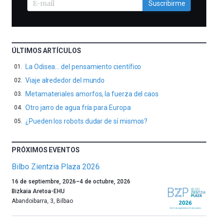
Suscribirme
ÚLTIMOS ARTÍCULOS
La Odisea… del pensamiento científico
Viaje alrededor del mundo
Metamateriales amorfos, la fuerza del caos
Otro jarro de agua fría para Europa
¿Pueden los robots dudar de sí mismos?
PRÓXIMOS EVENTOS
Bilbo Zientzia Plaza 2026
Un
16 de septiembre, 2026
–
4 de octubre, 2026
año
Bizkaia Aretoa-EHU
más,
Abandoibarra, 3
,
Bilbao
Bilbao