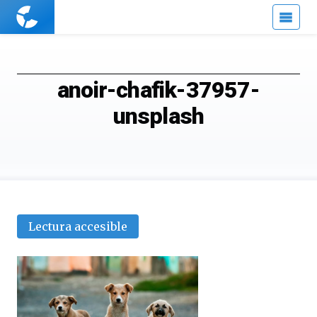
Cuaderno
de
Cultura
Científica
anoir-chafik-37957-
unsplash
Lectura accesible