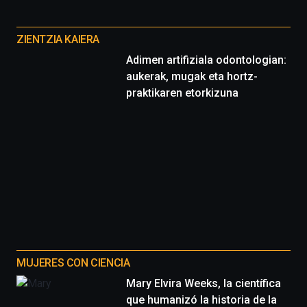
Cátedra…
Otros
proyectos
ZIENTZIA KAIERA
Adimen artifiziala odontologian:
aukerak, mugak eta hortz-
praktikaren etorkizuna
MUJERES CON CIENCIA
Mary Elvira Weeks, la científica
que humanizó la historia de la