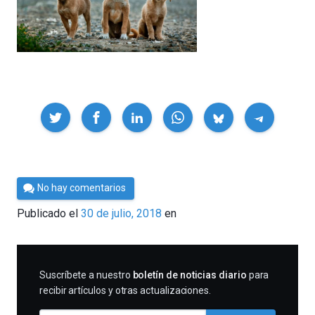
Compartir
Por
No hay comentarios
César
Publicado el
30 de julio, 2018
en
Tomé
SUSCRIBIRME
Suscríbete a nuestro
boletín de noticias diario
para
recibir artículos y otras actualizaciones.