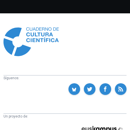
Información
Síguenos:
Un proyecto de:
Cátedra
Euskampus