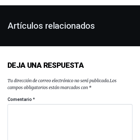
al
otoño
con
la
Artículos relacionados
celebración
de
la
novena
edición
de
DEJA UNA RESPUESTA
Bilbo
Zientzia
Plaza
Tu dirección de correo electrónico no será publicada.
Los
(BZP),
campos obligatorios están marcados con
*
un
festival
Comentario
*
que
llenará
la
ciudad
de
monólogos,
exposiciones,