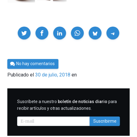
Compartir
Por
No hay comentarios
César
Publicado el
30 de julio, 2018
en
Tomé
SUSCRIBIRME
Suscríbete a nuestro
boletín de noticias diario
para
recibir artículos y otras actualizaciones.
Suscribirme