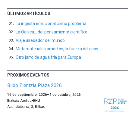
ÚLTIMOS ARTÍCULOS
La ingesta emocional como problema
La Odisea… del pensamiento científico
Viaje alrededor del mundo
Metamateriales amorfos, la fuerza del caos
Otro jarro de agua fría para Europa
PRÓXIMOS EVENTOS
Bilbo Zientzia Plaza 2026
Un
16 de septiembre, 2026
–
4 de octubre, 2026
año
Bizkaia Aretoa-EHU
más,
Abandoibarra, 3
,
Bilbao
Bilbao
dará
la
bienvenida