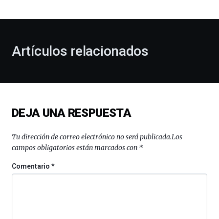
bienvenida
al
otoño
con
la
Artículos relacionados
celebración
de
la
novena
edición
de
DEJA UNA RESPUESTA
Bilbo
Zientzia
Plaza
Tu dirección de correo electrónico no será publicada.
Los
(BZP),
campos obligatorios están marcados con
*
un
festival
Comentario
*
que
llenará
la
ciudad
de
monólogos,