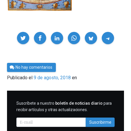
Compartir
Por
No hay comentarios
César
Publicado el
9 de agosto, 2018
en
Tomé
SUSCRIBIRME
Suscríbete a nuestro
boletín de noticias diario
para
recibir artículos y otras actualizaciones.
Suscribirme