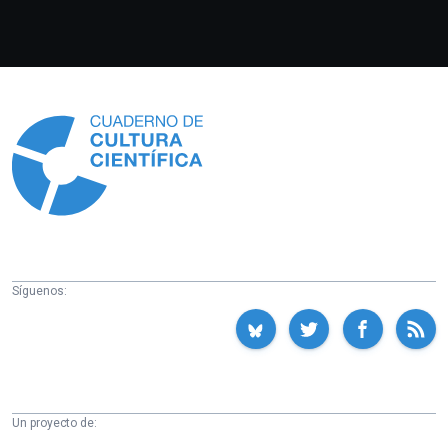
Información
Síguenos:
Un proyecto de: