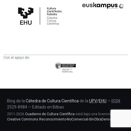
Cátedra
Euskampus
de
Fundazioa
Cultura
Científica
de
la
UPV/EHU
Con el apoyo de:
Eusko
Jaurlaritza
-
Zientzia,
Unibertsitate
eta
Blog de la
Cátedra de Cultura Científica
de la
UPV
/
EHU
—
ISSN
2529-8984
—
Editado en Bilbao
Berrikuntza
2011-2026
Cuaderno de Cultura Científica
está bajo una licencia
saila
Creative Commons Reconocimiento-NoComercial-SinObraDerivada 4.0