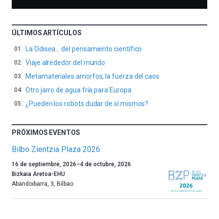
ÚLTIMOS ARTÍCULOS
La Odisea… del pensamiento científico
Viaje alrededor del mundo
Metamateriales amorfos, la fuerza del caos
Otro jarro de agua fría para Europa
¿Pueden los robots dudar de sí mismos?
PRÓXIMOS EVENTOS
Bilbo Zientzia Plaza 2026
Un
16 de septiembre, 2026
–
4 de octubre, 2026
año
Bizkaia Aretoa-EHU
más,
Abandoibarra, 3
,
Bilbao
Bilbao
dará
la