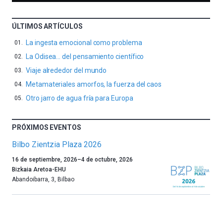
ÚLTIMOS ARTÍCULOS
La ingesta emocional como problema
La Odisea… del pensamiento científico
Viaje alrededor del mundo
Metamateriales amorfos, la fuerza del caos
Otro jarro de agua fría para Europa
PRÓXIMOS EVENTOS
Bilbo Zientzia Plaza 2026
Un
16 de septiembre, 2026
–
4 de octubre, 2026
año
Bizkaia Aretoa-EHU
más,
Abandoibarra, 3
,
Bilbao
Bilbao
dará
la
bienvenida