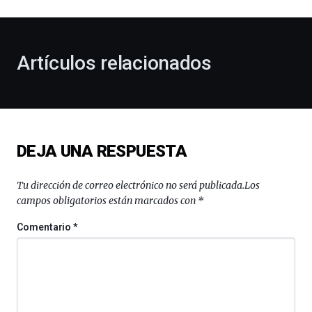
al
otoño
con
la
Artículos relacionados
celebración
de
la
novena
edición
de
DEJA UNA RESPUESTA
Bilbo
Zientzia
Plaza
Tu dirección de correo electrónico no será publicada.
Los
(BZP),
campos obligatorios están marcados con
*
un
festival
Comentario
*
que
llenará
la
ciudad
de
monólogos,