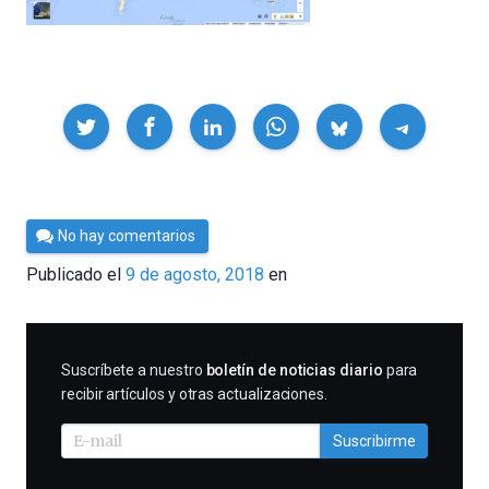
Compartir
Por
No hay comentarios
César
Publicado el
9 de agosto, 2018
en
Tomé
SUSCRIBIRME
Suscríbete a nuestro
boletín de noticias diario
para
recibir artículos y otras actualizaciones.
Suscribirme