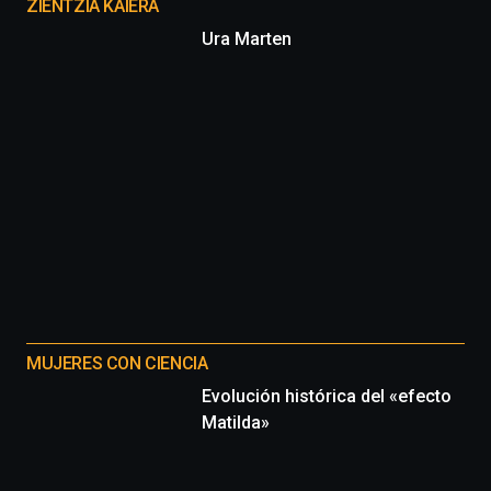
proyectos
ZIENTZIA KAIERA
Ura Marten
MUJERES CON CIENCIA
Evolución histórica del «efecto
Matilda»