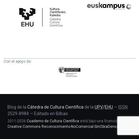
Cátedra
Euskampus
de
Fundazioa
Cultura
Científica
de
la
UPV/EHU
Con el apoyo de:
Eusko
Jaurlaritza
-
Zientzia,
Unibertsitate
eta
Blog de la
Cátedra de Cultura Científica
de la
UPV
/
EHU
—
ISSN
2529-8984
—
Editado en Bilbao
Berrikuntza
2011-2026
Cuaderno de Cultura Científica
está bajo una licencia
saila
Creative Commons Reconocimiento-NoComercial-SinObraDerivada 4.0