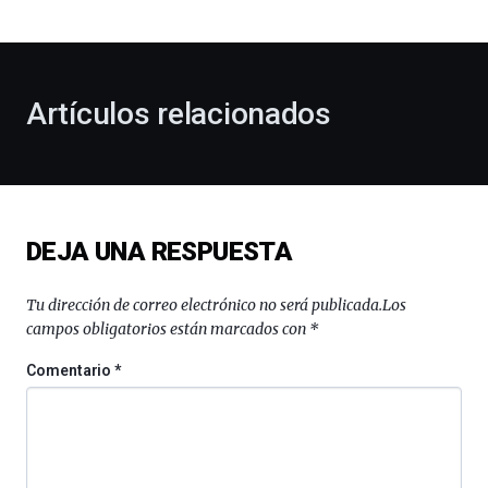
bienvenida
al
otoño
con
la
Artículos relacionados
celebración
de
la
novena
edición
de
DEJA UNA RESPUESTA
Bilbo
Zientzia
Plaza
Tu dirección de correo electrónico no será publicada.
Los
(BZP),
campos obligatorios están marcados con
*
un
festival
Comentario
*
que
llenará
la
ciudad
de
monólogos,