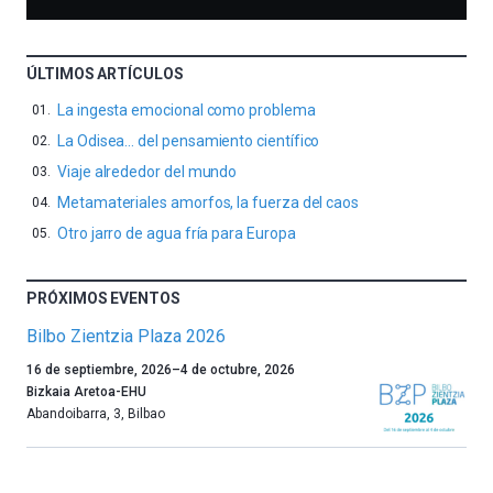
ÚLTIMOS ARTÍCULOS
La ingesta emocional como problema
La Odisea… del pensamiento científico
Viaje alrededor del mundo
Metamateriales amorfos, la fuerza del caos
Otro jarro de agua fría para Europa
PRÓXIMOS EVENTOS
Bilbo Zientzia Plaza 2026
Un
16 de septiembre, 2026
–
4 de octubre, 2026
año
Bizkaia Aretoa-EHU
más,
Abandoibarra, 3
,
Bilbao
Bilbao
dará
la