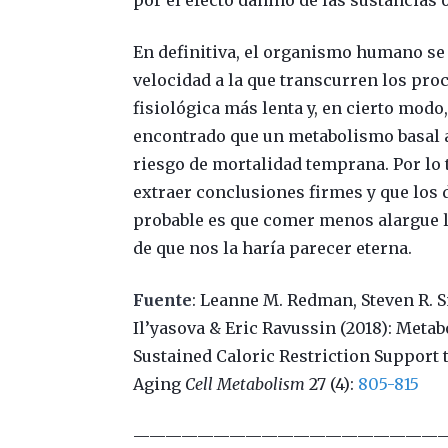
por el efecto dañino de las sustancias 
En definitiva, el organismo humano se 
velocidad a la que transcurren los pro
fisiológica más lenta y, en cierto modo
encontrado que un metabolismo basal a
riesgo de mortalidad temprana. Por lo 
extraer conclusiones firmes y que los 
probable es que comer menos alargue la
de que nos la haría parecer eterna.
Fuente
: Leanne M. Redman, Steven R. S
Il’yasova & Eric Ravussin (2018): Met
Sustained Caloric Restriction Support 
Aging
Cell Metabolism
27 (4):
805-815
———————————————————