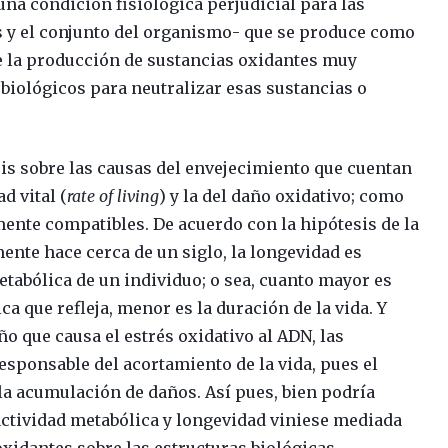
una condición fisiológica perjudicial para las
os y el conjunto del organismo- que se produce como
e la producción de sustancias oxidantes muy
 biológicos para neutralizar esas sustancias o
is sobre las causas del envejecimiento que cuentan
d vital (
rate of living
) y la del daño oxidativo; como
nte compatibles. De acuerdo con la hipótesis de la
mente hace cerca de un siglo, la longevidad es
tabólica de un individuo; o sea, cuanto mayor es
ica que refleja, menor es la duración de la vida. Y
ño que causa el estrés oxidativo al ADN, las
esponsable del acortamiento de la vida, pues el
la acumulación de daños. Así pues, bien podría
 actividad metabólica y longevidad viniese mediada