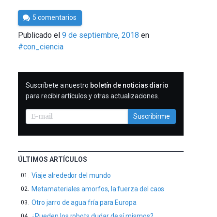
Por
5 comentarios
Cultura
Publicado el
9 de septiembre, 2018
en
Cientifica
#con_ciencia
SUSCRIBIRME
Suscríbete a nuestro
boletín de noticias diario
para recibir artículos y otras actualizaciones.
Suscribirme
ÚLTIMOS ARTÍCULOS
Viaje alrededor del mundo
Metamateriales amorfos, la fuerza del caos
Otro jarro de agua fría para Europa
¿Pueden los robots dudar de sí mismos?