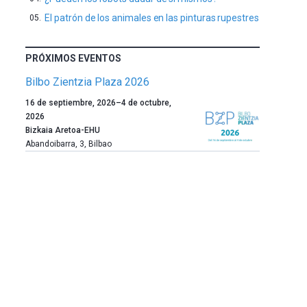
El patrón de los animales en las pinturas rupestres
PRÓXIMOS EVENTOS
Bilbo Zientzia Plaza 2026
Un
16 de septiembre, 2026
–
4 de octubre,
año
2026
más,
Bizkaia Aretoa-EHU
Bilbao
Abandoibarra, 3
,
Bilbao
dará
la
bienvenida
al
otoño
con
la
celebración
de
la
novena