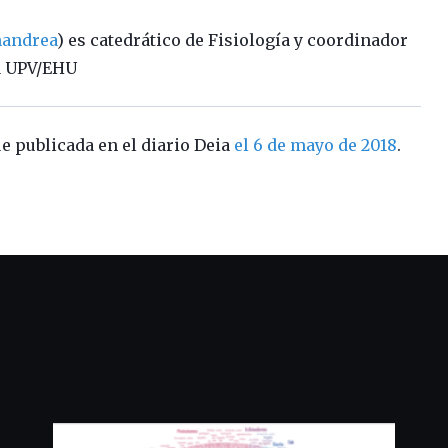
andrea
) es catedrático de Fisiología y coordinador
la UPV/EHU
ue publicada en el diario Deia
el 6 de mayo de 2018
.