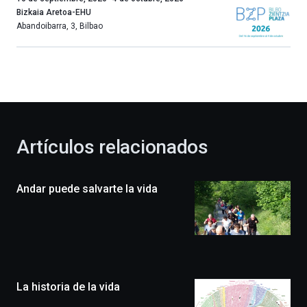
año
Bizkaia Aretoa-EHU
más,
Abandoibarra, 3
,
Bilbao
Bilbao
dará
la
bienvenida
al
otoño
con
la
Artículos relacionados
celebración
de
la
Andar puede salvarte la vida
novena
edición
de
Bilbo
Zientzia
Plaza
(BZP),
La historia de la vida
un
festival