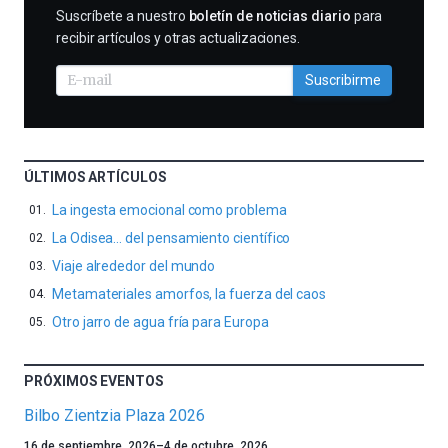
SUSCRIBIRME
Suscríbete a nuestro
boletín de noticias diario
para
recibir artículos y otras actualizaciones.
Suscribirme
ÚLTIMOS ARTÍCULOS
La ingesta emocional como problema
La Odisea… del pensamiento científico
Viaje alrededor del mundo
Metamateriales amorfos, la fuerza del caos
Otro jarro de agua fría para Europa
PRÓXIMOS EVENTOS
Bilbo Zientzia Plaza 2026
Un
16 de septiembre, 2026
–
4 de octubre, 2026