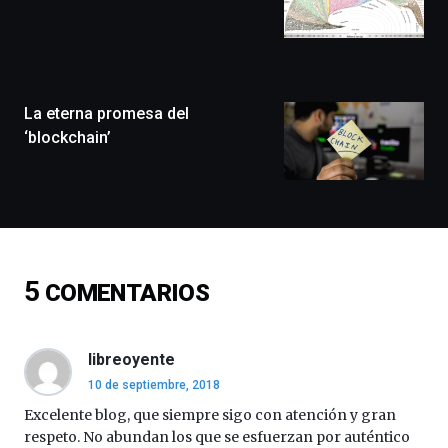
que
llenará
la
ciudad
de
monólogos,
La eterna promesa del
exposiciones,
‘blockchain’
conferencias,
docufórums
y
espectáculos
de
ciencia
del
5
COMENTARIOS
16
de
septiembre
al
libreoyente
4
10 de septiembre, 2018
de
octubre.
Excelente blog, que siempre sigo con atención y gran
La
respeto. No abundan los que se esfuerzan por auténtico