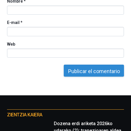
Nombre
*
E-mail
*
Web
Otros
proyectos
ZIENTZIA KAIERA
Dozena erdi ariketa 2026ko
udarako (2): trapezioaren aldea