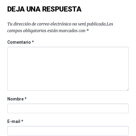
conferencias,
DEJA UNA RESPUESTA
docufórums
y
espectáculos
Tu dirección de correo electrónico no será publicada.
Los
de
campos obligatorios están marcados con
*
ciencia
del
Comentario
*
16
de
septiembre
al
4
de
octubre.
La
iniciativa,
Nombre
*
organizada
por
la
Cátedra…
E-mail
*