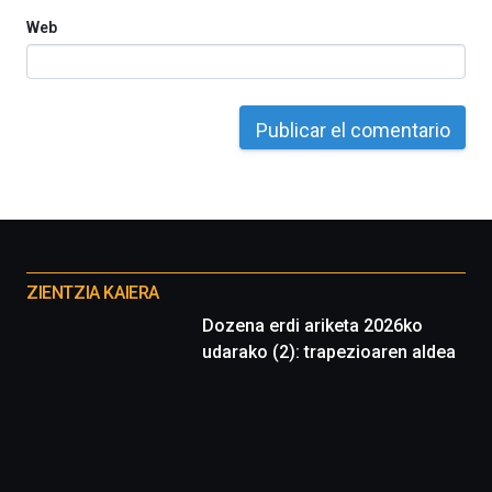
Web
Otros
proyectos
ZIENTZIA KAIERA
Dozena erdi ariketa 2026ko
udarako (2): trapezioaren aldea