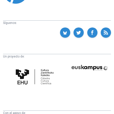
Síguenos:
Un proyecto de:
Cátedra
Euskampus
de
Fundazioa
Cultura
Científica
de
la
UPV/EHU
Con el apoyo de: