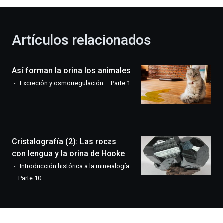
al
otoño
con
la
Artículos relacionados
celebración
de
la
Así forman la orina los animales
novena
edición
Excreción y osmorregulación — Parte 1
de
Bilbo
Zientzia
Plaza
(BZP),
Cristalografía (2): Las rocas
un
festival
con lengua y la orina de Hooke
que
Introducción histórica a la mineralogía
llenará
— Parte 10
la
ciudad
de
monólogos,
exposiciones,