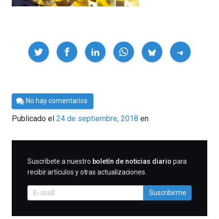
Compartir
Por
No hay comentarios
César
Publicado el
24 de septiembre, 2018
en
Tomé
SUSCRIBIRME
Suscríbete a nuestro
boletín de noticias diario
para
recibir artículos y otras actualizaciones.
Suscribirme