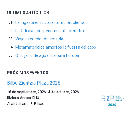
ÚLTIMOS ARTÍCULOS
La ingesta emocional como problema
La Odisea… del pensamiento científico
Viaje alrededor del mundo
Metamateriales amorfos, la fuerza del caos
Otro jarro de agua fría para Europa
PRÓXIMOS EVENTOS
Bilbo Zientzia Plaza 2026
Un
16 de septiembre, 2026
–
4 de octubre, 2026
año
Bizkaia Aretoa-EHU
más,
Abandoibarra, 3
,
Bilbao
Bilbao
dará
la
bienvenida