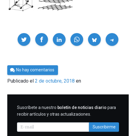
Compartir
Por
No hay comentarios
César
Publicado el
2 de octubre, 2018
en
Tomé
SUSCRIBIRME
Suscríbete a nuestro
boletín de noticias diario
para
recibir artículos y otras actualizaciones.
Suscribirme