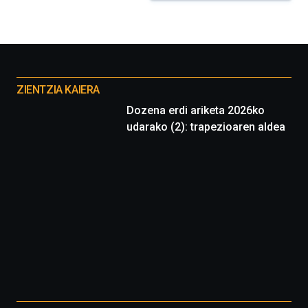
Otros
proyectos
ZIENTZIA KAIERA
Dozena erdi ariketa 2026ko
udarako (2): trapezioaren aldea