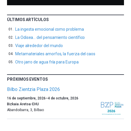
ÚLTIMOS ARTÍCULOS
La ingesta emocional como problema
La Odisea… del pensamiento científico
Viaje alrededor del mundo
Metamateriales amorfos, la fuerza del caos
Otro jarro de agua fría para Europa
PRÓXIMOS EVENTOS
Bilbo Zientzia Plaza 2026
Un
16 de septiembre, 2026
–
4 de octubre, 2026
año
Bizkaia Aretoa-EHU
más,
Abandoibarra, 3
,
Bilbao
Bilbao
dará
la