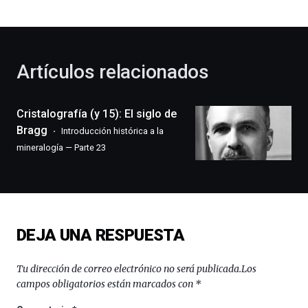
bienvenida
al
otoño
con
la
Artículos relacionados
celebración
de
la
Cristalografía (y 15): El siglo de
novena
edición
Bragg
Introducción histórica a la
de
mineralogía — Parte 23
Bilbo
Zientzia
Plaza
(BZP),
un
festival
DEJA UNA RESPUESTA
que
llenará
la
Tu dirección de correo electrónico no será publicada.
Los
ciudad
campos obligatorios están marcados con
*
de
monólogos,